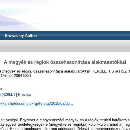
Browse by Author
A megyék és régiók összehasonlítása alakmutatókkal
A megyék és régiók összehasonlítása alakmutatókkal.
TERÜLETI STATISZTIKA
 Online: 2064-8251
df
 (429kB)
|
Preview
w.ksh.hu/docs/hun/xftp/terstat/2015/02/du...
élt szolgál. Egyrészt a magyarországi megyék és a régiók területi hatékonys
az egyedi területegységekre (megyékre és régiókra) külön-külön, mind a meg
an. Ezzel a tanulmány írója régi adósságot törleszt: a megyerendszer átsze