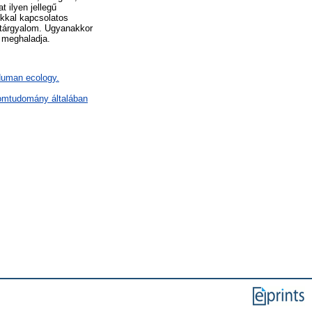
 ilyen jellegű
kkal kapcsolatos
 tárgyalom. Ugyanakkor
 meghaladja.
 Human ecology.
lomtudomány általában