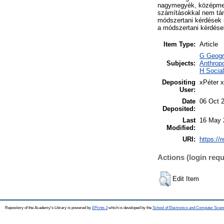
nagymegyék, középmegy
számításokkal nem tám
módszertani kérdések 
a módszertani kérdése
Item Type:
Article
G Geogra
Subjects:
Anthropo
H Socia
Depositing
xPéter 
User:
Date
06 Oct 
Deposited:
Last
16 May 
Modified:
URI:
https://
Actions (login requ
Edit Item
Repository of the Academy's Library is powered by
EPrints 3
which is developed by the
School of Electronics and Computer Scien