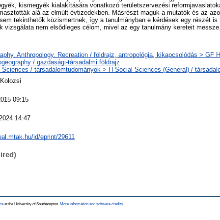
ék, kismegyék kialakítására vonatkozó területszervezési reformjavaslatokat
asztották alá az elmúlt évtizedekben. Másrészt maguk a mutatók és az azo
sem tekinthetők közismertnek, így a tanulmányban e kérdések egy részét is
k vizsgálata nem elsődleges célom, mivel az egy tanulmány kereteit messze
phy. Anthropology. Recreation / földrajz, antropológia, kikapcsolódás > GF
geography / gazdasági-társadalmi földrajz
l Sciences / társadalomtudományok > H Social Sciences (General) / társada
xKolozsi
2015 09:15
2024 14:47
real.mtak.hu/id/eprint/29611
ired)
ce
at the University of Southampton.
More information and software credits
.