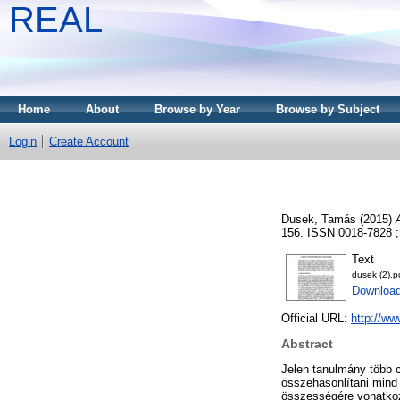
REAL
Home
About
Browse by Year
Browse by Subject
Login
Create Account
Dusek, Tamás
(2015)
156. ISSN 0018-7828 ;
Text
dusek (2).p
Download
Official URL:
http://ww
Abstract
Jelen tanulmány több c
összehasonlítani mind 
összességére vonatkozó