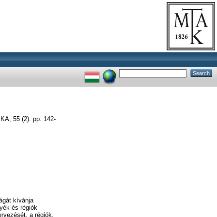
, 55 (2). pp. 142-
ágát kívánja
yék és régiók
rvezését, a régiók,