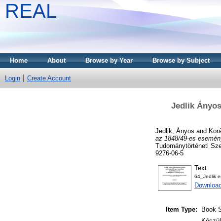
REAL
Home
About
Browse by Year
Browse by Subject
Login
Create Account
Jedlik Ányos
Jedlik, Ányos
and
Korá
az 1848/49-es esemény
Tudománytörténeti Sze
9276-06-5
Text
64_Jedlik e
Download
Item Type:
Book S
Készül