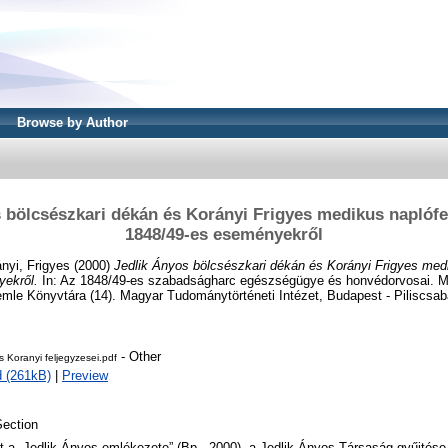
Browse by Author
 bölcsészkari dékán és Korányi Frigyes medikus naplófe
1848/49-es eseményekről
nyi, Frigyes
(2000)
Jedlik Ányos bölcsészkari dékán és Korányi Frigyes medi
ekről.
In: Az 1848/49-es szabadságharc egészségügye és honvédorvosai. 
mle Könyvtára (14). Magyar Tudománytörténeti Intézet, Budapest - Piliscsab
- Other
s Koranyi feljegyzesei.pdf
 (261kB)
|
Preview
ection
t a „Jedlik Ányos emlékezete” (Bp., 2000), a Jedlik Ányos Társaság gyűjtése 