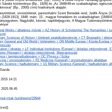
i Sándor közleménye (Bp., 1928) és „Az 1848/49-es szabadságharc egészs
orvosai” (Bp., 2000) című kiadványok alapján.
nytörténet, orvostörténet, pannonhalmi Szent Benedek rend, Jedlik Ányos (1
s (1828-1913), 1848. márc. 15., magyar forradalom és szabadságharc (1848/
nyegyetem, Nagykálló, kézirat, naplófeljegyzés, A Magyar Tudománytörténe
ényei
ral Works / általános művek > AZ History of Scholarship The Humanities / t
szet
liary Sciences of History / történeti segédtudományok > CT Biography / életra
ory General and Old World / történelem > DN Middle Europe / Közép-Európa 
rország
ation / oktatás > LF Individual institutions (Europe) / oktatási intézmények, 
utions (Hungary) / oktatási intézmények, Magyarország
nce / természettudomány > QC Physics / fizika
cine / orvostudomány > R1 Medicine (General) / orvostudomány általában
tary Science / hadtudomány > U1 Military Science (General) / hadtudomány ál
 Gazda
 2015 14:21
 2025 06:45
/real.mtak.hu/id/eprint/29944
ired)