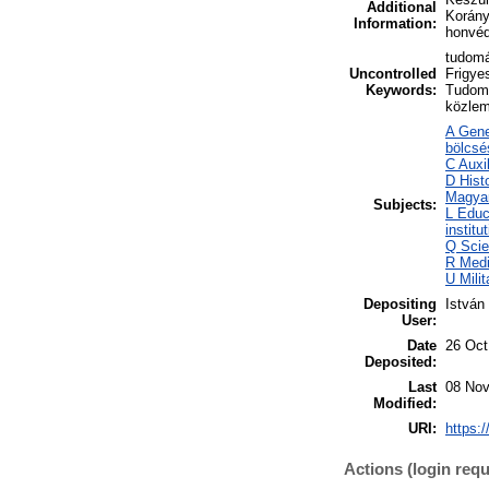
Additional
Korány
Information:
honvéd
tudomá
Uncontrolled
Frigye
Keywords:
Tudomá
közlem
A Gene
bölcsé
C Auxi
D Hist
Magya
Subjects:
L Educ
instit
Q Scie
R Medi
U Mili
Depositing
István
User:
Date
26 Oct
Deposited:
Last
08 Nov
Modified:
URI:
https:/
Actions (login requ