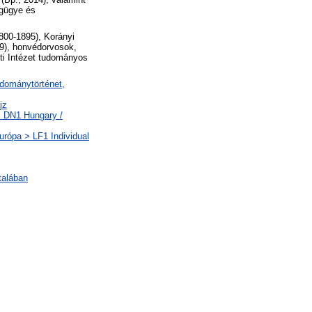
égügye és
800-1895), Korányi
49), honvédorvosok,
ti Intézet tudományos
udománytörténet,
jz
> DN1 Hungary /
Európa > LF1 Individual
talában