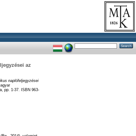
ljegyzései az
kus naplófeljegyzései
Magyar
a, pp. 1-37. ISBN 963-
(Bp., 2014), valamint