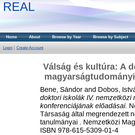
REAL
Home
About
Browse by Year
Browse by Subject
Login
Create Account
Válság és kultúra: A d
magyarságtudományi 
Bene, Sándor
and
Dobos, Istv
doktori iskolák IV. nemzetköz
konferenciájának előadásai.
Ne
Társaság által megrendezett n
tanulmányai . Nemzetközi Ma
ISBN 978-615-5309-01-4