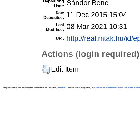
Depositing
Sándor Bene
User:
Date
11 Dec 2015 15:04
Deposited:
Last
08 Mar 2021 10:31
Modified:
http://real.mtak.hu/id/e
URI:
Actions (login required)
Edit Item
Repository of the Academy's Library is powered by
EPrints 3
which is developed by the
School of Electronics and Computer Scien