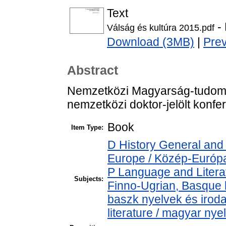
Text
- 
Válság és kultúra 2015.pdf
Download (3MB)
|
Pre
Abstract
Nemzetközi Magyarság-tudomá
nemzetközi doktor-jelölt konfe
Book
Item Type:
D History General and
Europe / Közép-Európ
P Language and Literat
Subjects:
Finno-Ugrian, Basque l
baszk nyelvek és iro
literature / magyar nye