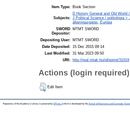
Item Type:
Book Section
D History General and Old World 
Subjects:
J Political Science / politológia > 
államigazgatás, Európa
SWORD
MTMT SWORD
Depositor:
Depositing User:
MTMT SWORD
Date Deposited:
15 Dec 2015 09:14
Last Modified:
31 Mar 2023 09:50
URI:
http://real.mtak.hu/id/eprint/31019
Actions (login required)
Edit Item
Repository of the Academy's Library is powered by
EPrints 3
which is developed by the
School of Electronics and Computer Scien