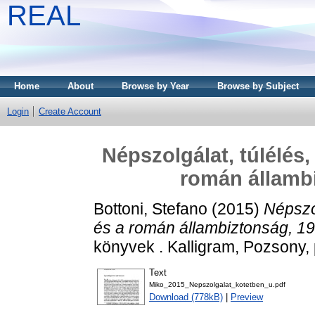
REAL
Home
About
Browse by Year
Browse by Subject
Login
Create Account
Népszolgálat, túlélés,
román államb
Bottoni, Stefano
(2015)
Népszol
és a román állambiztonság, 1
könyvek . Kalligram, Pozsony
Text
Miko_2015_Nepszolgalat_kotetben_u.pdf
Download (778kB)
|
Preview