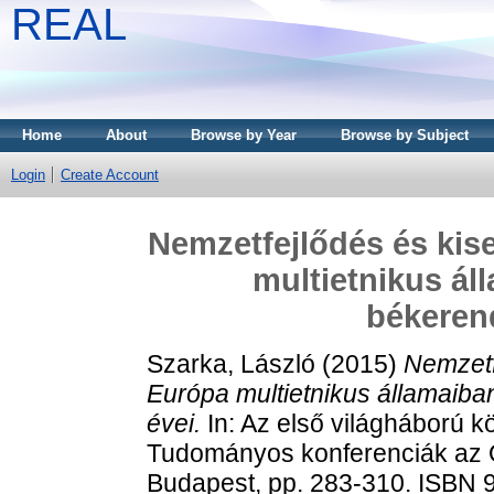
REAL
Home
About
Browse by Year
Browse by Subject
Login
Create Account
Nemzetfejlődés és kis
multietnikus áll
békerend
Szarka, László
(2015)
Nemzetf
Európa multietnikus államaiban
évei.
In: Az első világháború
Tudományos konferenciák az O
Budapest, pp. 283-310. ISBN 