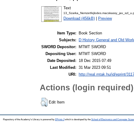
Text
13_Szarka_Nemzetfejlodes.macskassy_jav_szl_u.
Download (456kB)
|
Preview
Item Type:
Book Section
Subjects:
D History General and Old Worl
SWORD Depositor:
MTMT SWORD
Depositing User:
MTMT SWORD
Date Deposited:
18 Dec 2015 07:49
Last Modified:
31 Mar 2023 09:51
URI:
http://real.mtak.hu/id/eprint/311
Actions (login required)
Edit Item
Repository of the Academy's Library is powered by
EPrints 3
which is developed by the
School of Electronics and Computer Scien