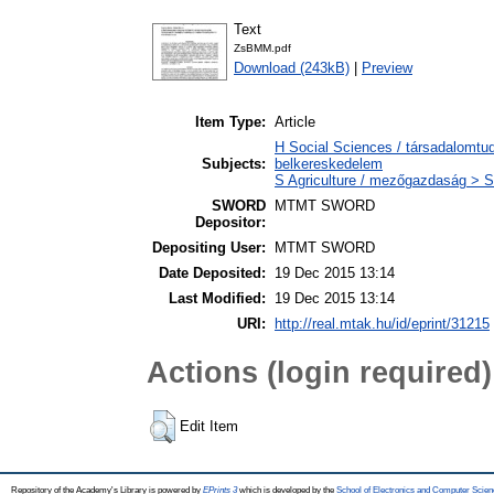
Text
ZsBMM.pdf
Download (243kB)
|
Preview
Item Type:
Article
H Social Sciences / társadalomt
Subjects:
belkereskedelem
S Agriculture / mezőgazdaság > S
SWORD
MTMT SWORD
Depositor:
Depositing User:
MTMT SWORD
Date Deposited:
19 Dec 2015 13:14
Last Modified:
19 Dec 2015 13:14
URI:
http://real.mtak.hu/id/eprint/31215
Actions (login required)
Edit Item
Repository of the Academy's Library is powered by
EPrints 3
which is developed by the
School of Electronics and Computer Scien