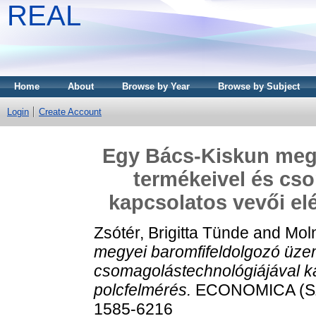
REAL
Home
About
Browse by Year
Browse by Subject
Login
Create Account
Egy Bács-Kiskun meg
termékeivel és cs
kapcsolatos vevői el
Zsótér, Brigitta Tünde
and
Mol
megyei baromfifeldolgozó üze
csomagolástechnológiájával ka
polcfelmérés.
ECONOMICA (SZO
1585-6216