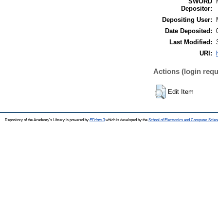
SWORD
Depositor:
Depositing User:
Date Deposited:
Last Modified:
URI:
Actions (login requ
Edit Item
Repository of the Academy's Library is powered by
EPrints 3
which is developed by the
School of Electronics and Computer Scien