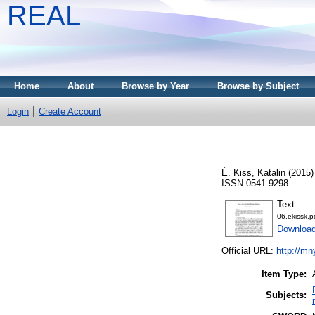
REAL
Home
About
Browse by Year
Browse by Subject
Login
Create Account
É. Kiss, Katalin
(2015
ISSN 0541-9298
Text
06.ekissk.p
Download
Official URL:
http://mn
Item Type:
Subjects: