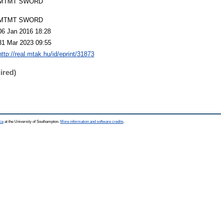
MTMT SWORD
MTMT SWORD
06 Jan 2016 18:28
31 Mar 2023 09:55
http://real.mtak.hu/id/eprint/31873
ired)
ce
at the University of Southampton.
More information and software credits
.