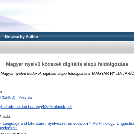
Browse by Author
Magyar nyelvű kódexek digitális alapú feldolgozása
)
Magyar nyelvű kódexek digitális alapú feldolgozása.
MAGYAR NYELVJÁRÁSOK
df
 (524kB)
|
Preview
ytud.arts.unideb.hu/mnyj/52/06.ekissk.pdf
Article
P Language and Literature / nyelvészet és irodalom > P0 Philology. Linguistics 
nyelvészet