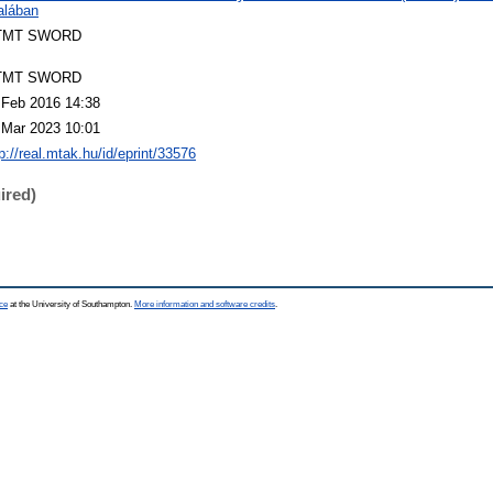
talában
TMT SWORD
TMT SWORD
 Feb 2016 14:38
 Mar 2023 10:01
p://real.mtak.hu/id/eprint/33576
ired)
ce
at the University of Southampton.
More information and software credits
.