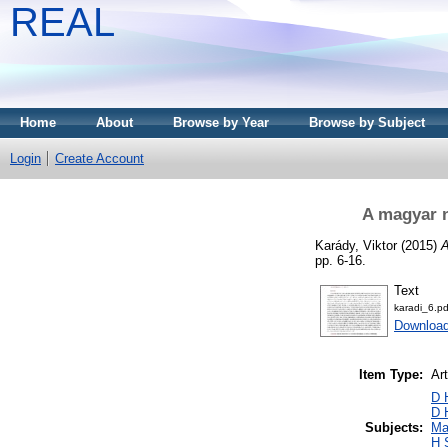
REAL
Home
About
Browse by Year
Browse by Subject
Login
Create Account
A magyar n
Karády, Viktor
(2015)
A
pp. 6-16.
Text
karadi_6.pd
Download
Item Type:
Art
D 
D 
Subjects:
Ma
H 