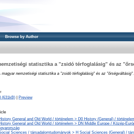
Browse by Author
emzetiségi statisztika a "zsidó térfoglalásig" és az "őrs
 magyar nemzetiségi statisztika a "zsidó térfoglalásig" és az "őrségváltásig".
f
 (631kB)
|
Preview
icle
History General and Old World / történelem > D0 History (General) / történele
History General and Old World / történelem > DN Middle Europe / Közép-Eur
gyarország
Social Sciences / társadalomtudományok > H Social Sciences (General) / t