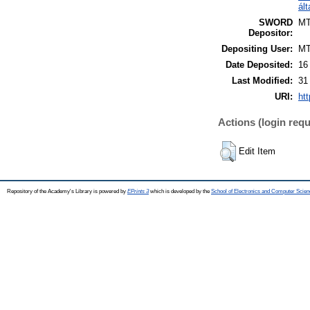
ál
SWORD
M
Depositor:
Depositing User:
M
Date Deposited:
16
Last Modified:
31
URI:
htt
Actions (login requ
Edit Item
Repository of the Academy's Library is powered by
EPrints 3
which is developed by the
School of Electronics and Computer Scien