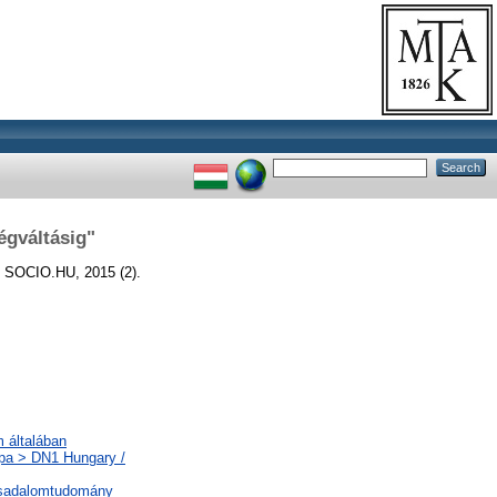
égváltásig"
SOCIO.HU, 2015 (2).
m általában
ópa > DN1 Hungary /
ársadalomtudomány