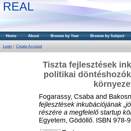
REAL
Home
About
Browse by Year
Browse by Subject
Login
Create Account
Tiszta fejlesztések i
politikai döntéshozók
környezet
Fogarassy, Csaba
and
Bakosn
fejlesztések inkubációjának „jó
részére a megfelelő startup kö
Egyetem, Gödöllő. ISBN 978-