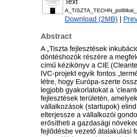
Text
A_TISZTA_TECHN_politikai_
Download (2MB)
|
Pre
Abstract
A „Tiszta fejlesztések inkubáció
döntéshozók részére a megfele
című kézikönyv a CIE (Clean
IVC-projekt egyik fontos „term
létre, hogy Európa-szerte ös
legjobb gyakorlatokat a ’cleant
fejlesztések területén, amelyek
vállalkozások (startupok) elind
elterjessze a vállalkozói gond
erősítheti a gazdasági növekedé
fejlődésbe vezető átalakulási 