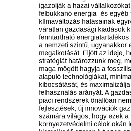
igazolják a hazai vállalkozókat
felbukkanó energia- és egyéb f
klímaváltozás hatásainak egy
váratlan gazdasági kiadások kö
fenntartható energiatartaléko
a nemzeti szintű, ugyanakkor 
megalkotását. Eljött az ideje, 
stratégiát határozzunk meg, m
maga mögött hagyja a fosszili
alapuló technológiákat, minim
kibocsátását, és maximalizálja
felhasználás arányát. A gazdas
piaci rendszerek önállóan nem
fejlesztések, új innovációk ga
számára világos, hogy ezek a 
környezetvédelmi célok okán 