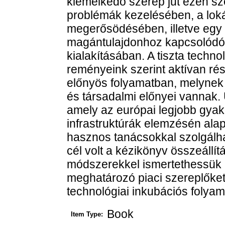
kiemelkedő szerep jut ezen sz
problémák kezelésében, a loká
megerősödésében, illetve egy
magántulajdonhoz kapcsolódó 
kialakításában. A tiszta techno
reményeink szerint aktívan r
előnyös folyamatban, melynek
és társadalmi előnyei vannak.
amely az európai legjobb gya
infrastruktúrák elemzésén alap
hasznos tanácsokkal szolgálha
cél volt a kézikönyv összeállí
módszerekkel ismertethessük 
meghatározó piaci szereplőket,
technológiai inkubációs folya
Book
Item Type: