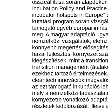
összeállítása során alapdokum
Incubation Policy and Practice
incubator hotspots in Europe”
kutatási program során vizsgá
támogató egyéb európai infrastr
meg. A magyar adaptáció ugya
nemzetközi vizsgálatok, elemzé
könnyebb megértés elősegítés
hazai fejlesztési környezet sz
kiegészítések, mint a transitio
transition management (átala
ezekhez tartozó értelmezések.
cleantech innovációk megvaló
az ezt támogató inkubációs le
mely a nemzetközi tapasztalat
környezetre vonatkozó adaptáci
részletek kidolgozását, illetve