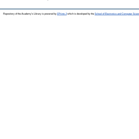
Repository of the Academy's Library is powered by
EPrints 3
which is developed by the
School of Electronics and Computer Scien