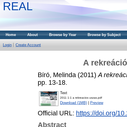
REAL
Home
About
Browse by Year
Browse by Subject
Login
Create Account
A rekreáció
Bíró, Melinda
(2011)
A rekreác
pp. 13-18.
Text
2011 1-1 a rekreacios uszas.pdf
Download (1MB)
|
Preview
Official URL:
https://doi.org/1
Abstract