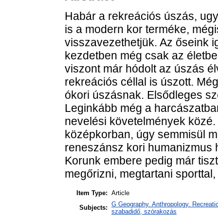
Habár a rekreációs úszás, ugy
is a modern kor terméke, mégis
visszavezethetjük. Az őseink 
kezdetben még csak az életbe
viszont már hódolt az úszás é
rekreációs céllal is úszott. Mé
ókori úszásnak. Elsődleges sz
Leginkább még a harcászatban 
nevelési követelmények közé. 
középkorban, úgy semmisül meg
reneszánsz kori humanizmus h
Korunk embere pedig már tisz
megőrizni, megtartani sporttal,
Item Type:
Article
G Geography. Anthropology. Recreation
Subjects:
szabadidő, szórakozás