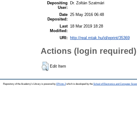
Depositing
Dr. Zoltán Szatmári
User:
Date
25 May 2016 06:48
Deposited:
Last
18 Mar 2019 18:28
Modified:
URI:
http://real.mtak.hu/id/eprint/35369
Actions (login required)
Edit Item
Repository of the Academy's Library is powered by
EPrints 3
which is developed by the
School of Electronics and Computer Scien