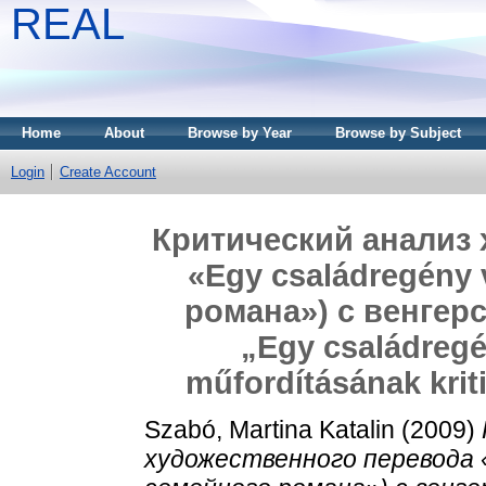
REAL
Home
About
Browse by Year
Browse by Subject
Login
Create Account
Критический анализ
«Egy családregény
романа») с венгерс
„Egy családregé
műfordításának krit
Szabó, Martina Katalin
(2009)
художественного перевода «