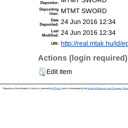
MTMT SWORD
Depositor:
Depositing
MTMT SWORD
User:
Date
24 Jun 2016 12:34
Deposited:
Last
24 Jun 2016 12:34
Modified:
http://real.mtak.hu/id/e
URI:
Actions (login required)
Edit Item
Repository of the Academy's Library is powered by
EPrints 3
which is developed by the
School of Electronics and Computer Scien