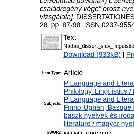
семейного романа») с венгер
családregény vége” orosz nyel
vizsgálata].
DISSERTATIONES 
28. pp. 87-98. ISSN 0237-955
Text
Nadas_dissert_slav_linguisti
Download (933kB)
|
Pr
Article
Item Type:
P Language and Literat
Philology. Linguistics / 
P Language and Literat
Subjects:
Finno-Ugrian, Basque l
baszk nyelvek és iro
literature / magyar nye
SWORD