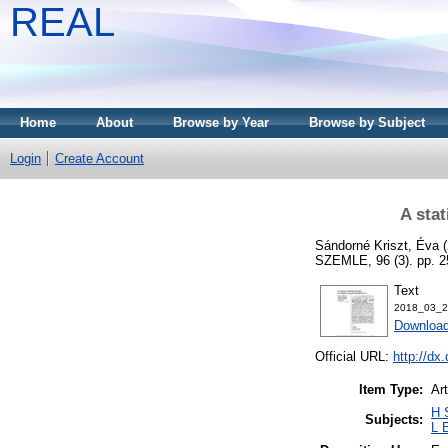
REAL
Home
About
Browse by Year
Browse by Subject
Login
Create Account
A sta
Sándorné Kriszt, Éva
(
SZEMLE, 96 (3). pp. 
Text
2018_03_2
Download
Official URL:
http://dx
Item Type:
Art
H 
Subjects:
L 