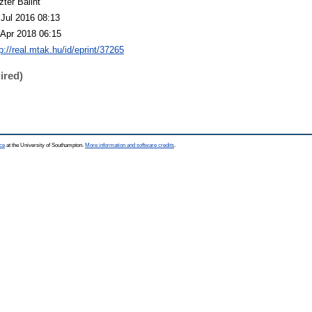
zter Bálint
 Jul 2016 08:13
 Apr 2018 06:15
p://real.mtak.hu/id/eprint/37265
ired)
ce
at the University of Southampton.
More information and software credits
.