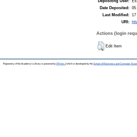
Depositing User:
Es
Date Deposited:
05
Last Modified:
17
URI:
htt
Actions (login requ
Edit Item
Repository of the Academy's Library is powered by
EPrints 3
which is developed by the
School of Electronics and Computer Scien