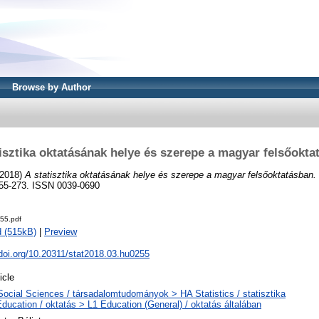
Browse by Author
tisztika oktatásának helye és szerepe a magyar felsőokta
2018)
A statisztika oktatásának helye és szerepe a magyar felsőoktatásban.
255-273. ISSN 0039-0690
55.pdf
 (515kB)
|
Preview
.doi.org/10.20311/stat2018.03.hu0255
icle
Social Sciences / társadalomtudományok > HA Statistics / statisztika
Education / oktatás > L1 Education (General) / oktatás általában