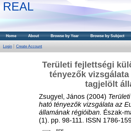
REAL
Home
About
Browse by Year
Browse by Subject
Login
Create Account
Területi fejlettségi k
tényezők vizsgálata
tagjelölt á
Zsugyel, János
(2004)
Terület
ható tényezők vizsgálata az Eu
államának régióiban.
Észak-mag
(1). pp. 98-111. ISSN 1786-15
PDF