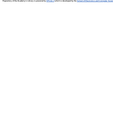
Repository of the Academy's Library is powered by
EPrints 3
which is developed by the
School of Electronics and Computer Scien