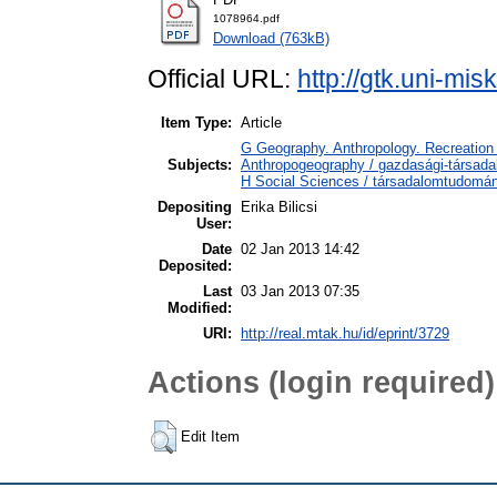
1078964.pdf
Download (763kB)
Official URL:
http://gtk.uni-mis
Item Type:
Article
G Geography. Anthropology. Recreation 
Subjects:
Anthropogeography / gazdasági-társadal
H Social Sciences / társadalomtudomá
Depositing
Erika Bilicsi
User:
Date
02 Jan 2013 14:42
Deposited:
Last
03 Jan 2013 07:35
Modified:
URI:
http://real.mtak.hu/id/eprint/3729
Actions (login required)
Edit Item