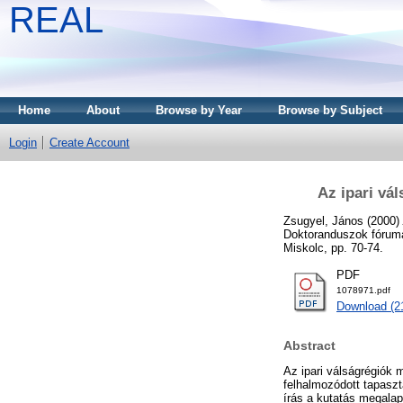
REAL
Home
About
Browse by Year
Browse by Subject
Login
Create Account
Az ipari vá
Zsugyel, János
(2000)
Doktoranduszok fóruma
Miskolc, pp. 70-74.
PDF
1078971.pdf
Download (2
Abstract
Az ipari válságrégiók 
felhalmozódott tapaszt
írás a kutatás megala