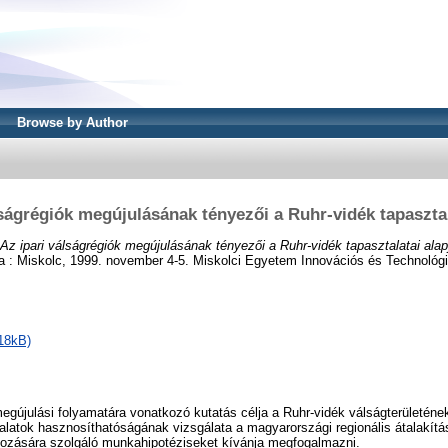
Browse by Author
lságrégiók megújulásának tényezői a Ruhr-vidék tapasztal
Az ipari válságrégiók megújulásának tényezői a Ruhr-vidék tapasztalatai alap
 : Miskolc, 1999. november 4-5. Miskolci Egyetem Innovációs és Technológi
18kB)
megújulási folyamatára vonatkozó kutatás célja a Ruhr-vidék válságterületéne
alatok hasznosíthatóságának vizsgálata a magyarországi regionális átalakítá
pozására szolgáló munkahipotéziseket kívánja megfogalmazni.