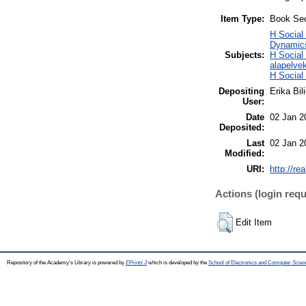
Item Type:
Book Sec
H Social
Dynamics
Subjects:
H Social
alapelve
H Social
Depositing
Erika Bil
User:
Date
02 Jan 2
Deposited:
Last
02 Jan 2
Modified:
URI:
http://re
Actions (login requ
Edit Item
Repository of the Academy's Library is powered by
EPrints 3
which is developed by the
School of Electronics and Computer Scien