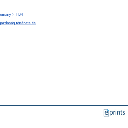
udomány > HB4
gazdaság története és