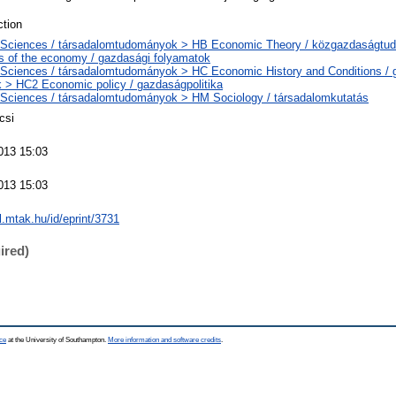
tion
 Sciences / társadalomtudományok > HB Economic Theory / közgazdaságt
 of the economy / gazdasági folyamatok
 Sciences / társadalomtudományok > HC Economic History and Conditions / 
k > HC2 Economic policy / gazdaságpolitika
 Sciences / társadalomtudományok > HM Sociology / társadalomkutatás
icsi
013 15:03
013 15:03
al.mtak.hu/id/eprint/3731
ired)
ce
at the University of Southampton.
More information and software credits
.