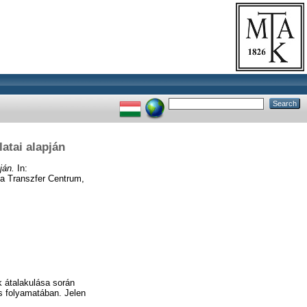
atai alapján
ján.
In:
a Transzfer Centrum,
k átalakulása során
s folyamatában. Jelen