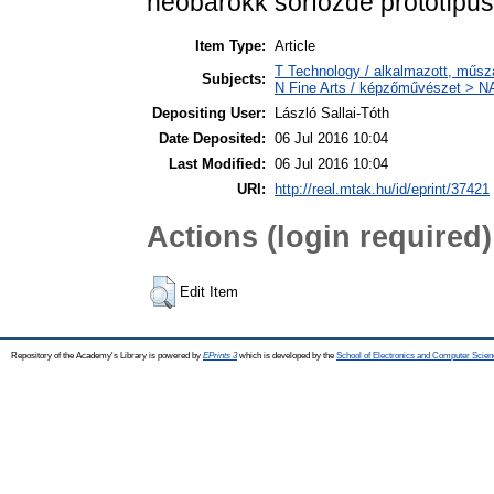
neobarokk sörfőzde prototípus
Item Type:
Article
T Technology / alkalmazott, műsz
Subjects:
N Fine Arts / képzőművészet > NA 
Depositing User:
László Sallai-Tóth
Date Deposited:
06 Jul 2016 10:04
Last Modified:
06 Jul 2016 10:04
URI:
http://real.mtak.hu/id/eprint/37421
Actions (login required)
Edit Item
Repository of the Academy's Library is powered by
EPrints 3
which is developed by the
School of Electronics and Computer Scien