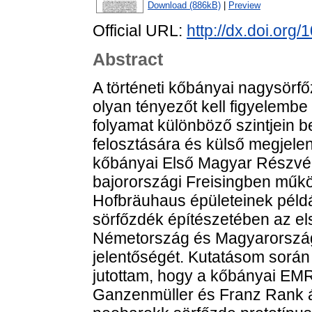
Download (886kB)
|
Preview
Official URL:
http://dx.doi.org
Abstract
A történeti kőbányai nagysör
olyan tényezőt kell figyelembe 
folyamat különböző szintjein b
felosztására és külső megjel
kőbányai Első Magyar Részvén
bajorországi Freisingben műkö
Hofbräuhaus épületeinek példá
sörfőzdék építészetében az els
Németország és Magyarország k
jelentőségét. Kutatásom során
jutottam, hogy a kőbányai EM
Ganzenmüller és Franz Rank á