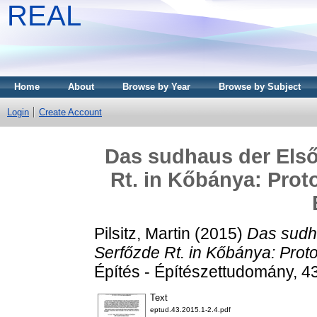
REAL
Home
About
Browse by Year
Browse by Subject
Login
Create Account
Das sudhaus der Els
Rt. in Kőbánya: Prot
Pilsitz, Martin
(2015)
Das sudh
Serfőzde Rt. in Kőbánya: Prot
Építés - Építészettudomány, 4
Text
eptud.43.2015.1-2.4.pdf