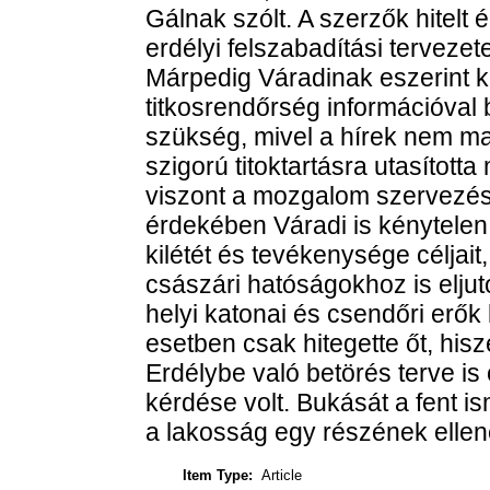
Gálnak szólt. A szerzők hitelt
erdélyi felszabadítási tervezet
Márpedig Váradinak eszerint ke
titkosrendőrség információval 
szükség, mivel a hírek nem ma
szigorú titoktartásra utasította
viszont a mozgalom szervezés
érdekében Váradi is kénytelen v
kilétét és tevékenysége céljait
császári hatóságokhoz is elju
helyi katonai és csendőri erő
esetben csak hitegette őt, his
Erdélybe való betörés terve is 
kérdése volt. Bukását a fent i
a lakosság egy részének ellené
Item Type:
Article