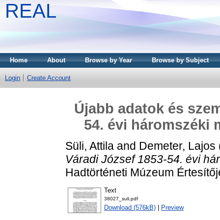
REAL
Home
About
Browse by Year
Browse by Subject
Login
Create Account
Újabb adatok és szem
54. évi háromszéki
Süli, Attila
and
Demeter, Lajos
Váradi József 1853-54. évi h
Hadtörténeti Múzeum Értesítőj
Text
38027_suli.pdf
Download (576kB)
|
Preview