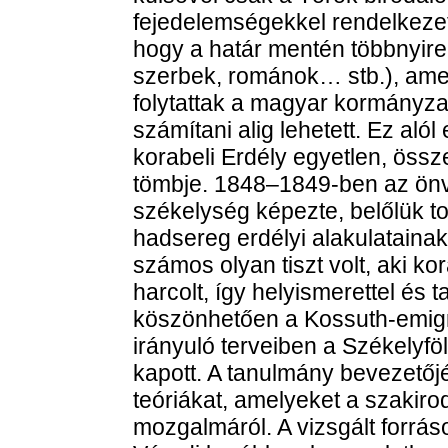
fejedelemségekkel rendelkezett
hogy a határ mentén többnyire
szerbek, románok… stb.), ame
folytattak a magyar kormányza
számítani alig lehetett. Ez alól 
korabeli Erdély egyetlen, öss
tömbje. 1848–1849-ben az önvé
székelység képezte, belőlük to
hadsereg erdélyi alakulataina
számos olyan tiszt volt, aki k
harcolt, így helyismerettel és t
köszönhetően a Kossuth-emigr
irányuló terveiben a Székelyfö
kapott. A tanulmány bevezető
teóriákat, amelyeket a szakiro
mozgalmáról. A vizsgált forrás