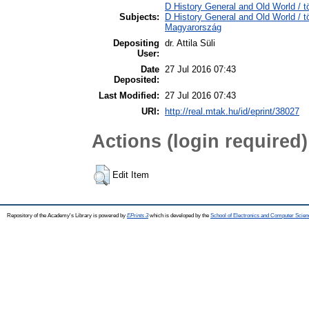
D History General and Old World / 
Subjects:
D History General and Old World /
Magyarország
Depositing
dr. Attila Süli
User:
Date
27 Jul 2016 07:43
Deposited:
Last Modified:
27 Jul 2016 07:43
URI:
http://real.mtak.hu/id/eprint/38027
Actions (login required)
Edit Item
Repository of the Academy's Library is powered by
EPrints 3
which is developed by the
School of Electronics and Computer Scien