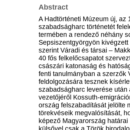
Abstract
A Hadtörténeti Múzeum új, az
szabadságharc történetét felele
termében a rendező néhány s
Sepsiszentgyörgyön kivégzett Vá
szerint Váradi és társai – Ma
40 fős felkelőcsapatot szerv
császári katonaság és hatóságok
fenti tanulmányban a szerzők
feldolgozására tesznek kísérle
szabadságharc leverése után 
vezetőjéről Kossuth-emigráció
ország felszabadítását jelölt
törekvéseik megvalósítását, h
képező Magyarország határai n
külsővel csak a Török birodalo