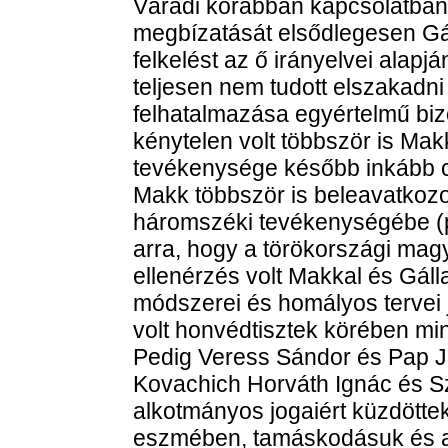
Váradi korábban kapcsolatban 
megbízatását elsődlegesen Gál
felkelést az ő irányelvei alap
teljesen nem tudott elszakadni
felhatalmazása egyértelmű bizo
kénytelen volt többször is Mak
tevékenysége később inkább cs
Makk többször is beleavatkozot
háromszéki tevékenységébe (pl
arra, hogy a törökországi ma
ellenérzés volt Makkal és Gál
módszerei és homályos tervei j
volt honvédtisztek körében m
Pedig Veress Sándor és Pap 
Kovachich Horváth Ignác és S
alkotmányos jogaiért küzdötte
eszmében, tamáskodásuk és an