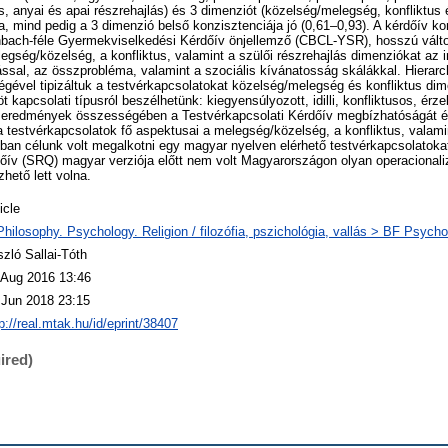
 anyai és apai részrehajlás) és 3 dimenziót (közelség/melegség, konfliktus é
la, mind pedig a 3 dimenzió belső konzisztenciája jó (0,61–0,93). A kérdőív k
nbach-féle Gyermekviselkedési Kérdőív önjellemző (CBCL-YSR), hosszú változa
legség/közelség, a konfliktus, valamint a szülői részrehajlás dimenziókat az in
ással, az összprobléma, valamint a szociális kívánatosság skálákkal. Hierar
ségével tipizáltuk a testvérkapcsolatokat közelség/melegség és konfliktus di
t kapcsolati típusról beszélhetünk: kiegyensúlyozott, idilli, konfliktusos, ér
t eredmények összességében a Testvérkapcsolati Kérdőív megbízhatóságát és 
a testvérkapcsolatok fő aspektusai a melegség/közelség, a konfliktus, valamin
an célunk volt megalkotni egy magyar nyelven elérhető testvérkapcsolatokat
őív (SRQ) magyar verziója előtt nem volt Magyarországon olyan operacionalizá
hető lett volna.
icle
Philosophy. Psychology. Religion / filozófia, pszichológia, vallás > BF Psycho
szló Sallai-Tóth
 Aug 2016 13:46
 Jun 2018 23:15
p://real.mtak.hu/id/eprint/38407
ired)