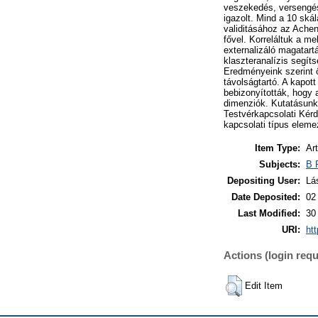
veszekedés, versengés,
igazolt. Mind a 10 ská
validitásához az Ache
fővel. Korreláltuk a me
externalizáló magatart
klaszteranalízis segít
Eredményeink szerint ö
távolságtartó. A kapot
bebizonyították, hogy 
dimenziók. Kutatásunkb
Testvérkapcsolati Kérd
kapcsolati típus elemez
Item Type:
Art
Subjects:
B 
Depositing User:
Lá
Date Deposited:
02
Last Modified:
30
URI:
htt
Actions (login requ
Edit Item