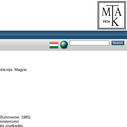
tációja.
Magyar
 Buhrmester, 1985)
ktorelemzést
lis viselkedés,