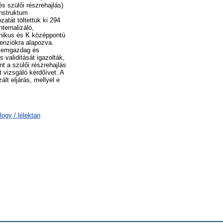
s szülői részrehajlás)
onstruktum
tát töltettük ki 294
ternalizáló,
chikus és K középpontú
menziókra alapozva.
zelemgazdag és
validitását igazolták,
t a szülői részrehajlás
 vizsgáló kérdőívet. A
lt eljárás, mellyel e
logy / lélektan