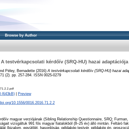
Browse by Author
A testvérkapcsolati kérdőív (SRQ-HU) hazai adaptációja
nd
Péley, Bernadette
(2016)
A testvérkapcsolati kérdőív (SRQ-HU) hazai adap
 71 (2). pp. 257-284. ISSN 0025-0279
71.2.2.pdf
 (643kB)
|
Preview
.doi.org/10.1556/0016.2016.71.2.2
rdőív magyar verziójának (Sibling Relationship Questionnaire, SRQ; Furman,
ságait vizsgáltuk 991 fős magyar fiatalokból (8–25 év) álló mintán. Feltáró fa
lát (bizalom, együttlét, hasonlóság, példakép testvér, példakép én, proszociá