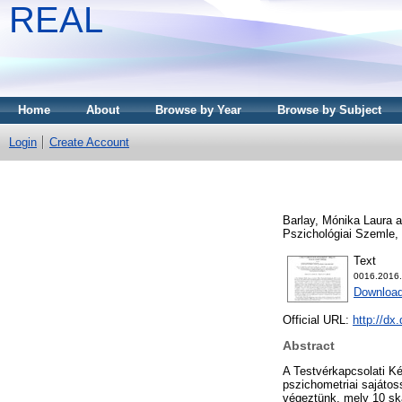
REAL
Home
About
Browse by Year
Browse by Subject
Login
Create Account
Barlay, Mónika Laura
a
Pszichológiai Szemle,
Text
0016.2016.
Download
Official URL:
http://dx
Abstract
A Testvérkapcsolati Ké
pszichometriai sajátos
végeztünk, mely 10 ská