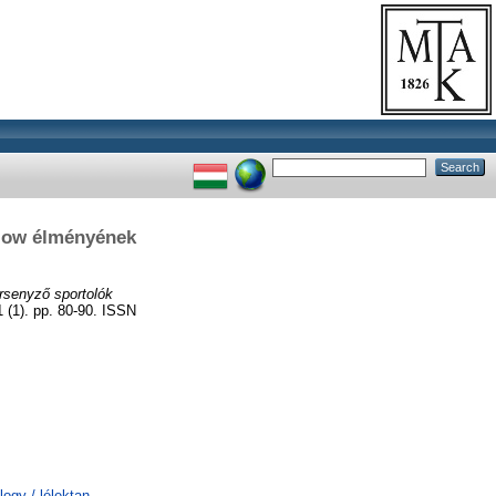
flow élményének
rsenyző sportolók
 (1). pp. 80-90. ISSN
logy / lélektan