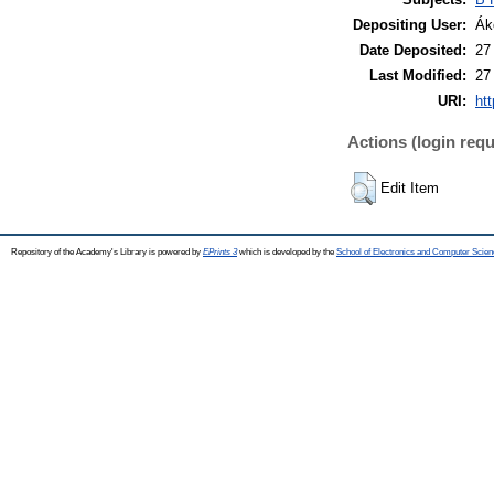
Depositing User:
Ák
Date Deposited:
27
Last Modified:
27
URI:
htt
Actions (login requ
Edit Item
Repository of the Academy's Library is powered by
EPrints 3
which is developed by the
School of Electronics and Computer Scien