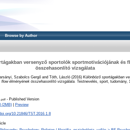
Browse by Author
tágakban versenyző sportolók sportmotivációjának és 
összehasonlító vizsgálata
arsányi, Szabolcs Gergő
and
Tóth, László
(2016)
Különböző sportágakban ve
s flow élményének összehasonlító vizsgálata.
Testnevelés, sport, tudomány, 1
- Published Version
.pdf
d (2MB)
|
Preview
.doi.org/10.21846/TST.2016.1.8
icle
Philosophy. Psychology. Religion / filozófia, pszichológia, vallás > BF Psycho