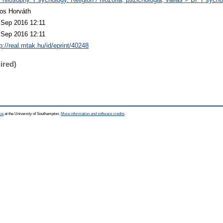
os Horváth
 Sep 2016 12:11
 Sep 2016 12:11
p://real.mtak.hu/id/eprint/40248
ired)
ce
at the University of Southampton.
More information and software credits
.