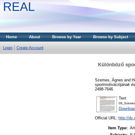
REAL
Home
About
Browse by Year
Browse by Subject
Login
Create Account
Különböző spor
Szemes, Ágnes
and
H
sportmotivációjának é
2498-7646
Text
08_Szemes
Downloa
Official URL:
http://dx
Item Type:
Art
Subjects:
B 