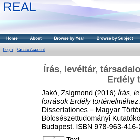
REAL
Home
About
Browse by Year
Browse by Subject
Login
Create Account
Írás, levéltár, társad
Erdély 
Jakó, Zsigmond
(2016)
Írás, 
források Erdély történelméhez
Dissertationes = Magyar Tört
Bölcsészettudományi Kutatókö
Budapest. ISBN 978-963-416-
Text