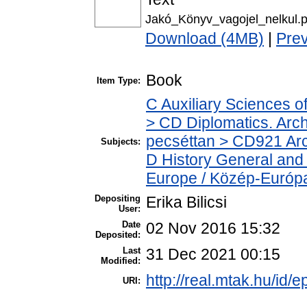
Jakó_Könyv_vagojel_nelkul.p
Download (4MB)
|
Pre
Book
Item Type:
C Auxiliary Sciences o
> CD Diplomatics. Archi
pecséttan > CD921 Arch
Subjects:
D History General and
Europe / Közép-Európ
Depositing
Erika Bilicsi
User:
Date
02 Nov 2016 15:32
Deposited:
Last
31 Dec 2021 00:15
Modified:
http://real.mtak.hu/id/e
URI: