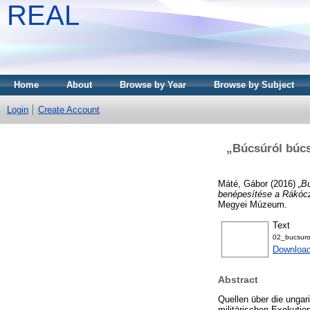
REAL
Home
About
Browse by Year
Browse by Subject
Login
Create Account
„Búcsúról búcs
Máté, Gábor
(2016)
„B
benépesítése a Rákócz
Megyei Múzeum.
Text
02_bucsuro
Download
Abstract
Quellen über die unga
militärischen Exekutio