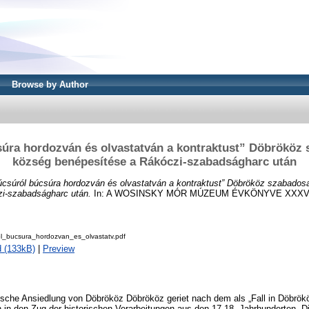
Browse by Author
úra hordozván és olvastatván a kontraktust” Döbrököz 
község benépesítése a Rákóczi-szabadságharc után
úcsúról búcsúra hordozván és olvastatván a kontraktust” Döbrököz szabados
i-szabadságharc után.
In: A WOSINSKY MÓR MÚZEUM ÉVKÖNYVE XXXVII
l_bucsura_hordozvan_es_olvastatv.pdf
 (133kB)
|
Preview
rische Ansiedlung von Döbrököz Döbrököz geriet nach dem als „Fall in Döbrök
n in den Zug der historischen Verarbeitungen aus den 17-18. Jahrhunderten. D