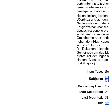
berühmten historischen
denen siedelten sich h
verallgemeinbare histo
Neuansiedlung beziehe
Döbrököz und auf den 
Namenliste der in der
Zeugenverhör über die
abgeschlossenene erste
wichtigen Konsequenz
Grundherren arbeitend
neben dem Fluß Kapos 
wir den Ablauf der Fro
Die Dokumente berichte
Gemeinden um das Mecs
größte Teil der ungar
Namen „Aussiedler des
und Mágocs)
Item Type:
Bo
D 
Subjects:
D 
Depositing User:
Gá
Date Deposited:
04
Last Modified:
31
URI:
htt