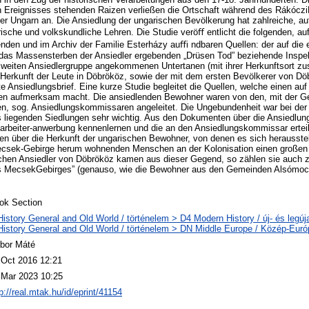
 Ereignisses stehenden Raizen verließen die Ortschaft während des RákócziF
ier Ungarn an. Die Ansiedlung der ungarischen Bevölkerung hat zahlreiche, a
rische und volkskundliche Lehren. Die Studie veröﬀ entlicht die folgenden, a
nden und im Archiv der Familie Esterházy auﬃ ndbaren Quellen: der auf die 
das Massensterben der Ansiedler ergebenden „Drüsen Tod” beziehende Inspekt
 zweiten Ansiedlergruppe angekommenen Untertanen (mit ihrer Herkunftsort 
 Herkunft der Leute in Döbrököz, sowie der mit dem ersten Bevölkerer von Dö
 Ansiedlungsbrief. Eine kurze Studie begleitet die Quellen, welche einen auf
en aufmerksam macht. Die ansiedlenden Bewohner waren von den, mit der G
en, sog. Ansiedlungskommissaren angeleitet. Die Ungebundenheit war bei der
liegenden Siedlungen sehr wichtig. Aus den Dokumenten über die Ansiedlu
narbeiter-anwerbung kennenlernen und die an den Ansiedlungskommissar ertei
n über die Herkunft der ungarischen Bewohner, von denen es sich herausstell
ek-Gebirge herum wohnenden Menschen an der Kolonisation einen großen Te
ischen Ansiedler von Döbrököz kamen aus dieser Gegend, so zählen sie auch 
 MecsekGebirges” (genauso, wie die Bewohner aus den Gemeinden Alsómocs
ok Section
History General and Old World / történelem > D4 Modern History / új- és legúj
History General and Old World / történelem > DN Middle Europe / Közép-Euró
bor Máté
 Oct 2016 12:21
 Mar 2023 10:25
p://real.mtak.hu/id/eprint/41154