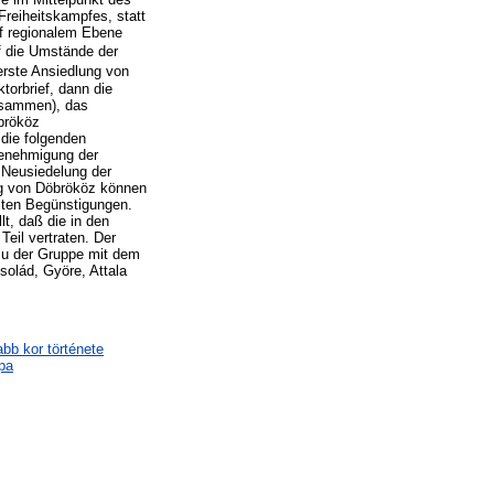
reiheitskampfes, statt
uf regionalem Ebene
uf die Umstände der
erste Ansiedlung von
orbrief, dann die
zusammen), das
brököz
 die folgenden
enehmigung der
 Neusiedelung der
ng von Döbrököz können
lten Begünstigungen.
t, daß die in den
il vertraten. Der
zu der Gruppe mit dem
olád, Györe, Attala
abb kor története
pa