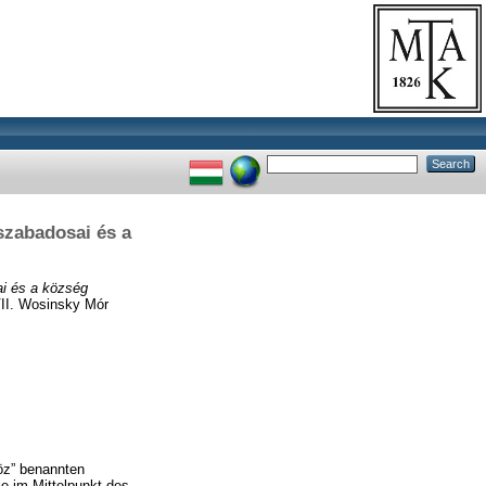
szabadosai és a
ai és a község
. Wosinsky Mór
öz” benannten
ie im Mittelpunkt des