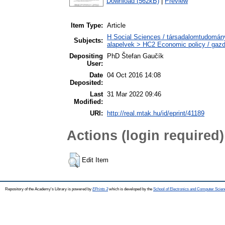
Download (562kB)
|
Preview
Item Type:
Article
H Social Sciences / társadalomtudomán
Subjects:
alapelvek > HC2 Economic policy / gazd
Depositing
PhD Štefan Gaučík
User:
Date
04 Oct 2016 14:08
Deposited:
Last
31 Mar 2022 09:46
Modified:
URI:
http://real.mtak.hu/id/eprint/41189
Actions (login required)
Edit Item
Repository of the Academy's Library is powered by
EPrints 3
which is developed by the
School of Electronics and Computer Scien