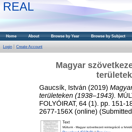
REAL
Home
About
Browse by Year
Browse by Subject
Login
Create Account
Magyar szövetkezet
területe
Gaucsík, István
(2019)
Magyar 
területeken (1938–1943).
MÚLT
FOLYÓIRAT, 64 (1). pp. 151-18
2677-156X (online) (Submitted
Text
Múltunk - Magyar szövetkezeti reintegráció a felvid