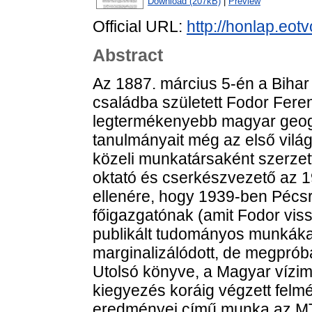
Download (207kB)
|
Preview
Official URL:
http://honlap.eot
Abstract
Az 1887. március 5-én a Bihar
családba született Fodor Feren
legtermékenyebb magyar geogr
tanulmányait még az első világh
közeli munkatársaként szerzet
oktató és cserkészvezető az 
ellenére, hogy 1939-ben Pécsre
főigazgatónak (amit Fodor viss
publikált tudományos munkákat
marginalizálódott, de megprób
Utolsó könyve, a Magyar vízi
kiegyezés koráig végzett felmé
eredményei című munka az MTA