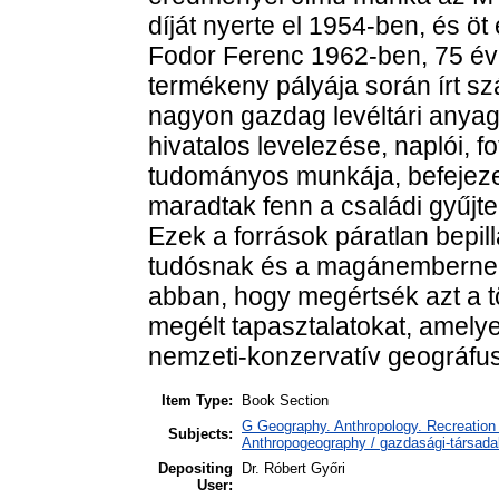
díját nyerte el 1954-ben, és öt
Fodor Ferenc 1962-ben, 75 év
termékeny pályája során írt s
nagyon gazdag levéltári anyag
hivatalos levelezése, naplói, 
tudományos munkája, befejezett
maradtak fenn a családi gyűjt
Ezek a források páratlan bepi
tudósnak és a magánembernek a
abban, hogy megértsék azt a t
megélt tapasztalatokat, amel
nemzeti-konzervatív geográfu
Item Type:
Book Section
G Geography. Anthropology. Recreation 
Subjects:
Anthropogeography / gazdasági-társadal
Depositing
Dr. Róbert Győri
User: