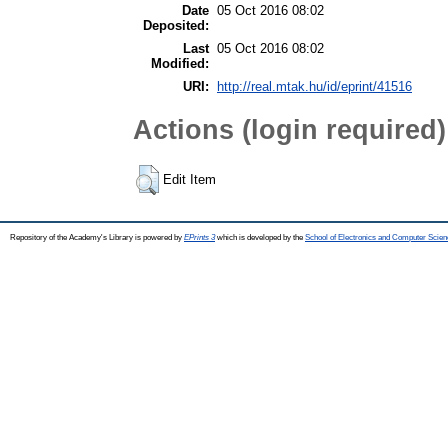
Date
05 Oct 2016 08:02
Deposited:
Last
05 Oct 2016 08:02
Modified:
URI:
http://real.mtak.hu/id/eprint/41516
Actions (login required)
Edit Item
Repository of the Academy's Library is powered by
EPrints 3
which is developed by the
School of Electronics and Computer Scien