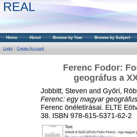
REAL
Home
About
Browse by Year
Browse by Subject
Login
Create Account
Ferenc Fodor: Fo
geográfus a XX
Jobbitt, Steven
and
Győri, Rób
Ferenc: egy magyar geográfus 
Ferenc önéletírásai. ELTE Eöt
38. ISBN 978-615-5371-62-2
Text
Jobbitt & Győri (2016) Fodor Ferenc - egy magyar 