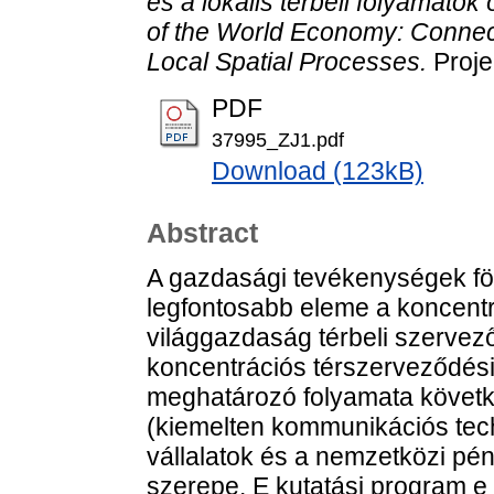
és a lokális térbeli folyamatok
of the World Economy: Connec
Local Spatial Processes.
Proje
PDF
37995_ZJ1.pdf
Download (123kB)
Abstract
A gazdasági tevékenységek fö
legfontosabb eleme a koncentrá
világgazdaság térbeli szervező
koncentrációs térszerveződési
meghatározó folyamata követke
(kiemelten kommunikációs techn
vállalatok és a nemzetközi pé
szerepe. E kutatási program e