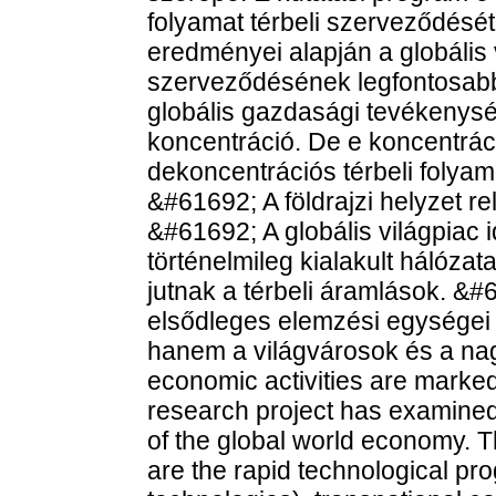
folyamat térbeli szerveződését
eredményei alapján a globális 
szerveződésének legfontosab
globális gazdasági tevékenys
koncentráció. De e koncentráci
dekoncentrációs térbeli folyam
&#61692; A földrajzi helyzet r
&#61692; A globális világpiac 
történelmileg kialakult hálóza
jutnak a térbeli áramlások. &#
elsődleges elemzési egységei
hanem a világvárosok és a na
economic activities are marked
research project has examined
of the global world economy. T
are the rapid technological pr