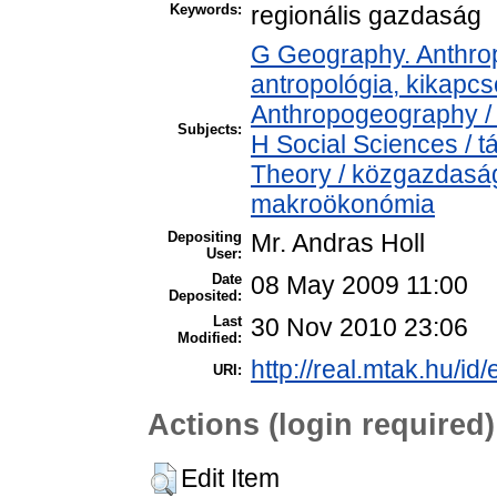
Keywords:
regionális gazdaság
G Geography. Anthropo
antropológia, kikapc
Anthropogeography / 
Subjects:
H Social Sciences /
Theory / közgazdas
makroökonómia
Depositing
Mr. Andras Holl
User:
Date
08 May 2009 11:00
Deposited:
Last
30 Nov 2010 23:06
Modified:
http://real.mtak.hu/id/
URI:
Actions (login required)
Edit Item