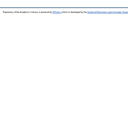
Repository of the Academy's Library is powered by
EPrints 3
which is developed by the
School of Electronics and Computer Scien