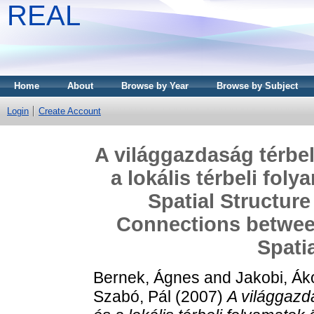
REAL
Home
About
Browse by Year
Browse by Subject
Login
Create Account
A világgazdaság térbel
a lokális térbeli fo
Spatial Structur
Connections between
Spati
Bernek, Ágnes
and
Jakobi, Ák
Szabó, Pál
(2007)
A világgazd