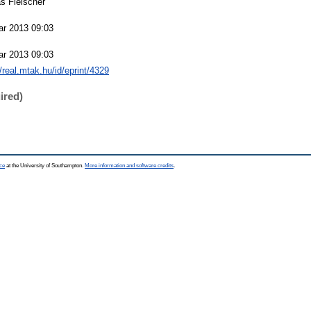
s Fleischer
ar 2013 09:03
ar 2013 09:03
//real.mtak.hu/id/eprint/4329
ired)
ce
at the University of Southampton.
More information and software credits
.