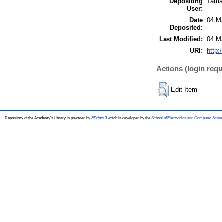
Depositing
Tamá
User:
Date
04 M
Deposited:
Last Modified:
04 M
URI:
http:
Actions (login requ
Edit Item
Repository of the Academy's Library is powered by
EPrints 3
which is developed by the
School of Electronics and Computer Scien