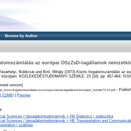
Browse by Author
alomszámlálás az európai OSzZsD-tagállamok nemzetköz
Vásárhelyi, Boldizsár
and
Bíró, Mihály
(1973)
Közös forgalomszámlálás az e
 közútjain.
KÖZLEKEDÉSTUDOMÁNYI SZEMLE, 23 (10). pp. 457-464. ISSN
nned version)
- Publis
t-al_kozos-forgalomszamlalas-az-europai-oszzsd-tagallamok-kozutjain_kotszle73-10.pdf
 (11MB)
|
Preview
le
ial Sciences / társadalomtudományok > HA Statistics / statisztika
cial Sciences / társadalomtudományok > HE Transportation and Communicat
portation / szállítás