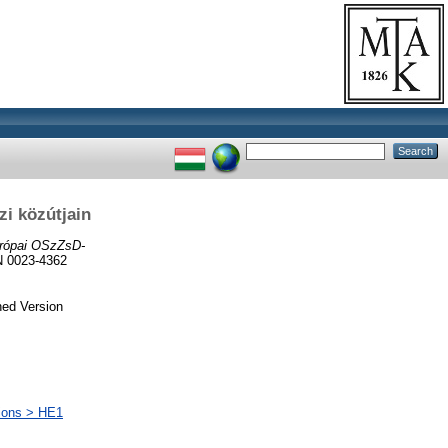
i közútjain
urópai OSzZsD-
 0023-4362
hed Version
ions > HE1