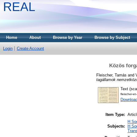
REAL
Home
About
Browse by Year
Browse by Subject
Login
Create Account
Közös forg
Fleischer, Tamás
and
tagállamok nemzetközi
Text (sca
fleischer-e
Download
Item Type:
Artic
H Soc
Subjects:
H So
Trans