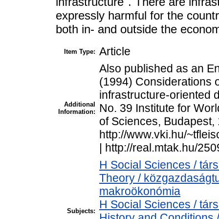
infrastructure". There are infr
expressly harmful for the count
both in- and outside the econo
Article
Item Type:
Also published as an E
(1994) Considerations 
infrastructure-oriented
Additional
No. 39 Institute for W
Information:
of Sciences, Budapest
http://www.vki.hu/~tf
| http://real.mtak.hu/250
H Social Sciences / t
Theory / közgazdaság
makroökonómia
H Social Sciences / t
Subjects:
History and Conditions 