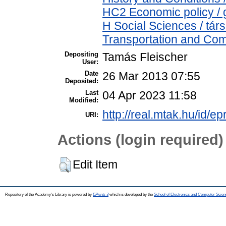
HC2 Economic policy / 
H Social Sciences / t
Transportation and Comm
Depositing
Tamás Fleischer
User:
Date
26 Mar 2013 07:55
Deposited:
Last
04 Apr 2023 11:58
Modified:
http://real.mtak.hu/id/ep
URI:
Actions (login required)
Edit Item
Repository of the Academy's Library is powered by
EPrints 3
which is developed by the
School of Electronics and Computer Scien