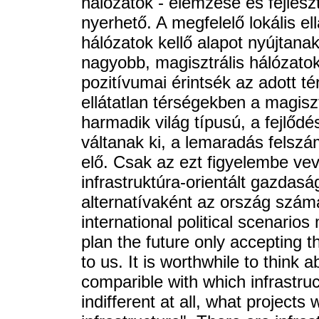
hálózatok - elemzése és fejles
nyerhető. A megfelelő lokális ell
hálózatok kellő alapot nyújtana
nagyobb, magisztrális hálózato
pozitívumai érintsék az adott té
ellátatlan térségekben a magisz
harmadik világ típusú, a fejlődé
váltanak ki, a lemaradás felszám
elő. Csak az ezt figyelembe vev
infrastruktúra-orientált gazdasá
alternatívaként az ország számár
international political scenarios
plan the future only accepting 
to us. It is worthwhile to think a
comparible with which infrastruc
indifferent at all, what project