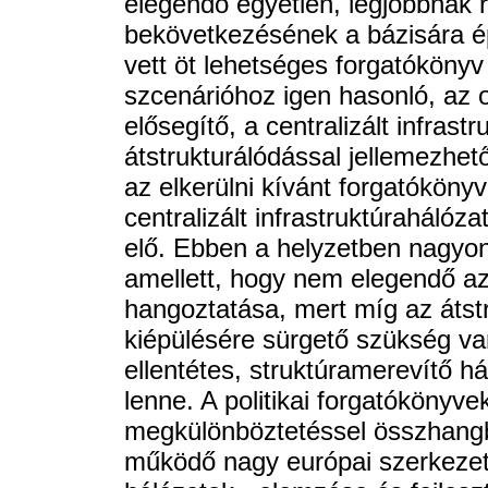
elegendő egyetlen, legjobbnak re
bekövetkezésének a bázisára ép
vett öt lehetséges forgatókönyv
szcenárióhoz igen hasonló, az o
elősegítő, a centralizált infrast
átstrukturálódással jellemezhe
az elkerülni kívánt forgatóköny
centralizált infrastruktúraháló
elő. Ebben a helyzetben nagyon 
amellett, hogy nem elegendő az 
hangoztatása, mert míg az átstr
kiépülésére sürgető szükség van
ellentétes, struktúramerevítő h
lenne. A politikai forgatókönyve
megkülönböztetéssel összhangba
működő nagy európai szerkezet