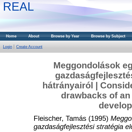
REAL
Home
About
Browse by Year
Browse by Subject
Login
Create Account
Meggondolások egy 
gazdaságfejlesztés
hátrányairól | Consi
drawbacks of an 
develop
Fleischer, Tamás
(1995)
Meggon
gazdaságfejlesztési stratégia el