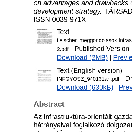
on advantages and drawbacks of
development strategy.
TÁRSADAL
ISSN 0039-971X
Text
fleischer_meggondolasok-infrast
- Published Version
2.pdf
Download (2MB)
|
Previ
Text (English version)
- Dr
INFGYOSZ_940131an.pdf
Download (630kB)
|
Pre
Abstract
Az infrastruktúra-orientált gazd
hátrányaival foglalkozó dolgoza