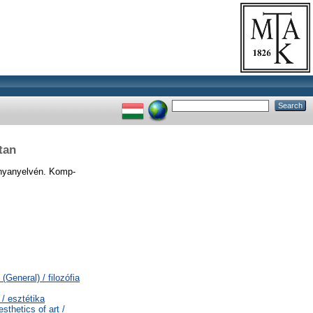
tan
anyanyelvén. Komp-
(General) / filozófia
 / esztétika
thetics of art /