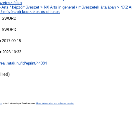
zetesztétika
 Arts / képzőművészet > NX Arts in general / művészetek általában > NX2 Art
 / művészeti korszakok és stílusok
T SWORD
T SWORD
n 2017 09:15
r 2023 10:33
/real.mtak.hu/id/eprint/44084
ired)
ce
at the University of Southampton.
More information and software credits
.