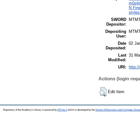
művés
N Fine
styles
SWORD
MTM
Depositor:
Depositing
MTM
User:
Date
02 Ja
Deposited:
Last
31 Ma
Modified:
URI:
http:/
Actions (login requ
Edit Item
Repository of the Academy's Library is powered by
EPrints 3
which is developed by the
School of Electronics and Computer Scien