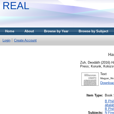
REAL
Home
About
Browse by Year
Browse by Subject
Login
Create Account
Ha
Zuh, Deodáth
(2016)
H
Press; Korunk, Kolozs
Text
Magyar_fil
Download
Item Type:
Book 
B Phil
általá
B Phil
Subjects:
N Fine