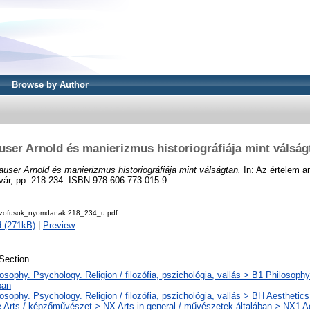
Browse by Author
user Arnold és manierizmus historiográfiája mint válság
auser Arnold és manierizmus historiográfiája mint válságtan.
In: Az értelem 
vár, pp. 218-234. ISBN 978-606-773-015-9
ozofusok_nyomdanak.218_234_u.pdf
 (271kB)
|
Preview
Section
osophy. Psychology. Religion / filozófia, pszichológia, vallás > B1 Philosophy 
ban
osophy. Psychology. Religion / filozófia, pszichológia, vallás > BH Aesthetics
 Arts / képzőművészet > NX Arts in general / művészetek általában > NX1 Aes