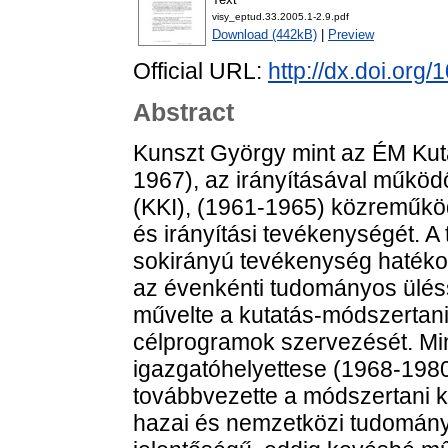
visy_eptud.33.2005.1-2.9.pdf
Download (442kB)
|
Preview
Official URL:
http://dx.doi.org
Abstract
Kunszt György mint az ÉM Kut
1967), az irányításával működ
(KKI), (1961-1965) közreműköd
és irányítási tevékenységét. A 
sokirányú tevékenység haték
az évenkénti tudományos üléss
művelte a kutatás-módszertani
célprogramok szervezését. Mi
igazgatóhelyettese (1968-1980
továbbvezette a módszertani ku
hazai és nemzetközi tudományo