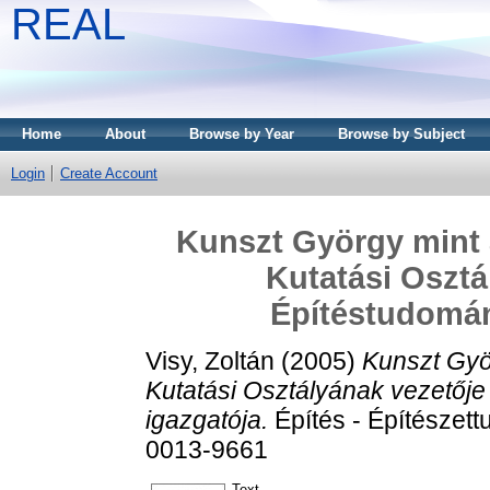
REAL
Home
About
Browse by Year
Browse by Subject
Login
Create Account
Kunszt György mint 
Kutatási Osztá
Építéstudomány
Visy, Zoltán
(2005)
Kunszt Gyö
Kutatási Osztályának vezetője
igazgatója.
Építés - Építészett
0013-9661
Text