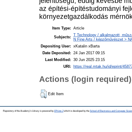
jelentőségű, eddig kevésbé mûve
az építési-építéstudományi fejl
környezetgazdálkodás mérnöki
Item Type:
Article
T Technology / alkalmazott, műsz
Subjects:
N Fine Arts / képzőművészet > NA 
Depositing User:
xKatalin xBarta
Date Deposited:
24 Jan 2017 09:15
Last Modified:
30 Jun 2025 23:15
URI:
https://real.mtak.hu/id/eprint/4587
Actions (login required)
Edit Item
Repository of the Academy's Library is powered by
EPrints 3
which is developed by the
School of Electronics and Computer Scien