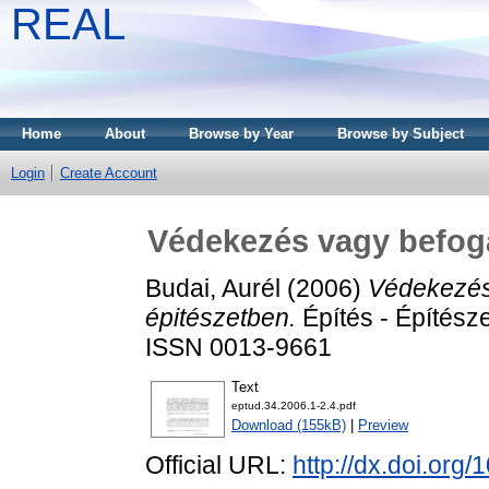
REAL
Home
About
Browse by Year
Browse by Subject
Login
Create Account
Védekezés vagy befoga
Budai, Aurél
(2006)
Védekezés 
épitészetben.
Építés - Építész
ISSN 0013-9661
Text
eptud.34.2006.1-2.4.pdf
Download (155kB)
|
Preview
Official URL:
http://dx.doi.org