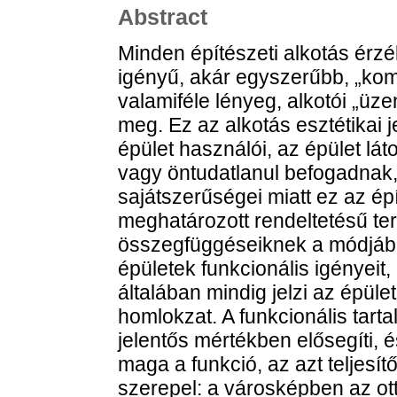
Abstract
Minden építészeti alkotás érz
igényű, akár egyszerűbb, „kom
valamiféle lényeg, alkotói „üzen
meg. Ez az alkotás esztétikai j
épület használói, az épület láto
vagy öntudatlanul befogadnak,
sajátszerűségei miatt ez az ép
meghatározott rendeltetésű te
összegfüggéseiknek a módjában
épületek funkcionális igényeit,
általában mindig jelzi az épüle
homlokzat. A funkcionális tarta
jelentős mértékben elősegíti, 
maga a funkció, az azt teljesí
szerepel: a városképben az ott