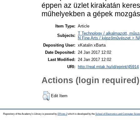
éppen az üzlet kirakatán keres
műhelyekben a gépek mozgása
Item Type:
Article
T Technology / alkalmazott, műsz
Subjects:
N Fine Arts / képzőművészet > NA 
Depositing User:
xKatalin xBarta
Date Deposited:
24 Jan 2017 12:02
Last Modified:
24 Jan 2017 12:02
URI:
http://real.mtak.hu/id/eprint/45914
Actions (login required)
Edit Item
Repository of the Academy's Library is powered by
EPrints 3
which is developed by the
School of Electronics and Computer Scien