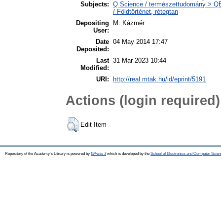
Subjects:
Q Science / természettudomány > QE 
/ Földtörténet, rétegtan
Depositing
M. Kázmér
User:
Date
04 May 2014 17:47
Deposited:
Last
31 Mar 2023 10:44
Modified:
URI:
http://real.mtak.hu/id/eprint/5191
Actions (login required)
Edit Item
Repository of the Academy's Library is powered by
EPrints 3
which is developed by the
School of Electronics and Computer Scien