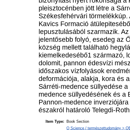
bizonyítást nyert rokonsága a k
pleisztocénben jött létre a Sá
Székesfehérvári törmelékkúp.
Kavics Formació átülepiteséb
lepusztulásából szarmazik. Az
jelentősebb folyó, esedeg az 
község mellett található hegy
kiemelkedesébő1 származó, lok
dolomit, pannon édesvízi mész
időszakos vízfolyások eredmén
deformációja, alakja, kora és a
Sárréti-medence süllyedése a
medence süllyedésének és a 
Pannon-medence inverziójára
északról határoló Telegdi-Roth
Item Type:
Book Section
Q Science / természettudomány > QE