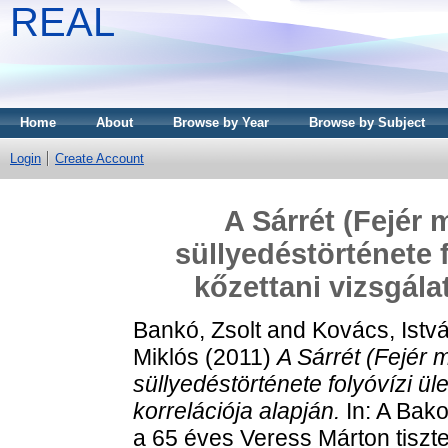
REAL
Home
About
Browse by Year
Browse by Subject
Login
Create Account
A Sárrét (Fejér
süllyedéstörténete 
kőzettani vizsgála
Bankó, Zsolt
and
Kovács, Istv
Miklós
(2011)
A Sárrét (Fejér
süllyedéstörténete folyóvízi ü
korrelációja alapján.
In: A Bak
a 65 éves Veress Márton tiszt