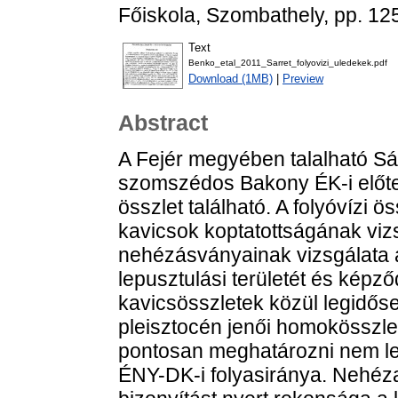
Főiskola, Szombathely, pp. 12
Text
Benko_etal_2011_Sarret_folyovizi_uledekek.pdf
Download (1MB)
|
Preview
Abstract
A Fejér megyében talalható Sá
szomszédos Bakony ÉK-i előte
összlet található. A folyóvízi
kavicsok koptatottságának viz
nehézásványainak vizsgálata 
lepusztulási területét és képző
kavicsösszletek közül legidőse
pleisztocén jenői homokösszlet.
pontosan meghatározni nem leh
ÉNY-DK-i folyasiránya. Nehéz