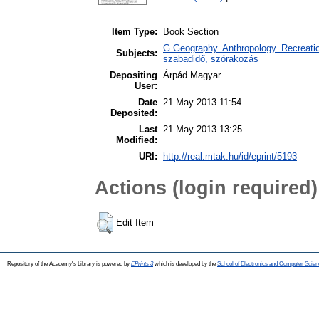
Item Type:
Book Section
G Geography. Anthropology. Recreation
Subjects:
szabadidő, szórakozás
Depositing
Árpád Magyar
User:
Date
21 May 2013 11:54
Deposited:
Last
21 May 2013 13:25
Modified:
URI:
http://real.mtak.hu/id/eprint/5193
Actions (login required)
Edit Item
Repository of the Academy's Library is powered by
EPrints 3
which is developed by the
School of Electronics and Computer Scien