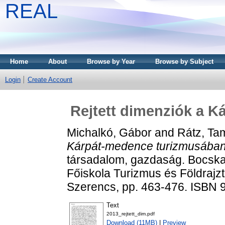
REAL
Home
About
Browse by Year
Browse by Subject
Login
Create Account
Rejtett dimenziók a 
Michalkó, Gábor
and
Rátz, Ta
Kárpát-medence turizmusában
társadalom, gazdaság. Bocska
Főiskola Turizmus és Földrajz
Szerencs, pp. 463-476. ISBN 
Text
2013_rejtett_dim.pdf
Download (11MB)
|
Preview