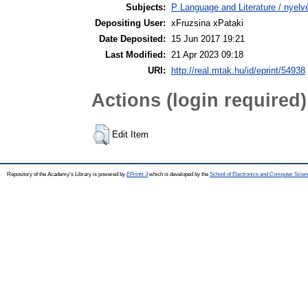
Subjects:
P Language and Literature / nyelvé
Depositing User:
xFruzsina xPataki
Date Deposited:
15 Jun 2017 19:21
Last Modified:
21 Apr 2023 09:18
URI:
http://real.mtak.hu/id/eprint/54938
Actions (login required)
Edit Item
Repository of the Academy's Library is powered by
EPrints 3
which is developed by the
School of Electronics and Computer Scien