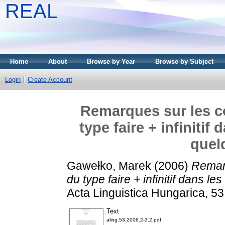
REAL
Home
About
Browse by Year
Browse by Subject
Login
Create Account
Remarques sur les c
type faire + infiniti
quel
Gawełko, Marek
(2006)
Remarq
du type faire + infinitif dans 
Acta Linguistica Hungarica, 5
Text
aling.53.2006.2-3.2.pdf