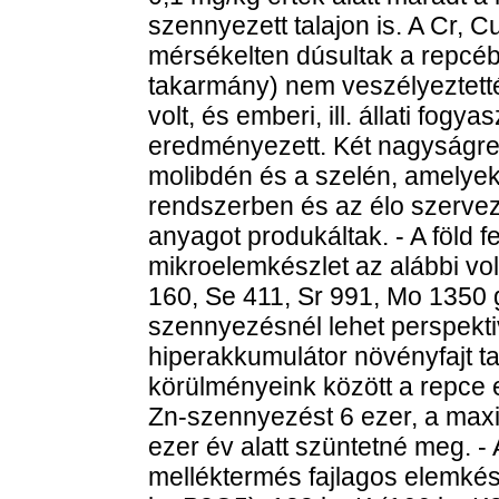
szennyezett talajon is. A Cr, 
mérsékelten dúsultak a repcéb
takarmány) nem veszélyeztett
volt, és emberi, ill. állati fog
eredményezett. Két nagyságren
molibdén és a szelén, amelyek
rendszerben és az élo szerv
anyagot produkáltak. - A föld 
mikroelemkészlet az alábbi vol
160, Se 411, Sr 991, Mo 1350 g
szennyezésnél lehet perspekt
hiperakkumulátor növényfajt ta
körülményeink között a repce 
Zn-szennyezést 6 ezer, a max
ezer év alatt szüntetné meg. -
melléktermés fajlagos elemkész