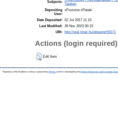
Subjects:
Talajtan
Depositing
xFruzsina xPataki
User:
Date Deposited:
02 Jul 2017 11:10
Last Modified:
30 Nov 2023 00:15
URI:
http://real.mtak.hu/id/eprint/55571
Actions (login required)
Edit Item
Repository of the Academy's Library is powered by
EPrints 3
which is developed by the
School of Electronics and Computer Scien