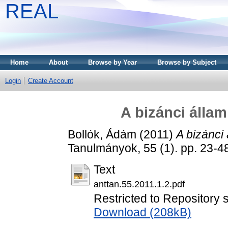
REAL
Home
About
Browse by Year
Browse by Subject
Login
Create Account
A bizánci állam
Bollók, Ádám
(2011)
A bizánci 
Tanulmányok, 55 (1). pp. 23-
Text
anttan.55.2011.1.2.pdf
Restricted to Repository s
Download (208kB)