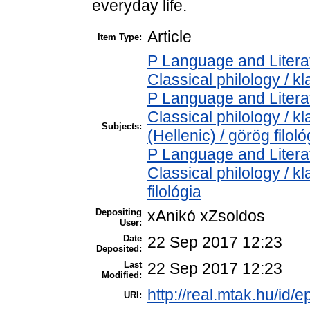
everyday life.
Article
Item Type:
P Language and Literat
Classical philology / kl
P Language and Literat
Classical philology / k
Subjects:
(Hellenic) / görög filoló
P Language and Literat
Classical philology / kl
filológia
Depositing
xAnikó xZsoldos
User:
Date
22 Sep 2017 12:23
Deposited:
Last
22 Sep 2017 12:23
Modified:
http://real.mtak.hu/id/e
URI: