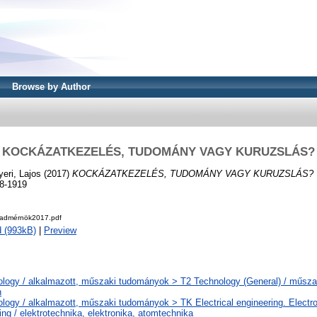
Browse by Author
KOCKÁZATKEZELÉS, TUDOMÁNY VAGY KURUZSLÁS?
eri, Lajos
(2017)
KOCKÁZATKEZELÉS, TUDOMÁNY VAGY KURUZSLÁS?
8-1919
Hadmérnök2017.pdf
 (993kB)
|
Preview
ology / alkalmazott, műszaki tudományok > T2 Technology (General) / műsz
n
logy / alkalmazott, műszaki tudományok > TK Electrical engineering. Electr
ing / elektrotechnika, elektronika, atomtechnika