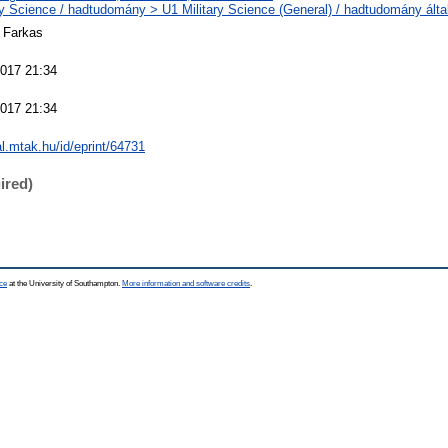
ry Science / hadtudomány > U1 Military Science (General) / hadtudomány álta
r Farkas
2017 21:34
2017 21:34
eal.mtak.hu/id/eprint/64731
ired)
ce
at the University of Southampton.
More information and software credits
.