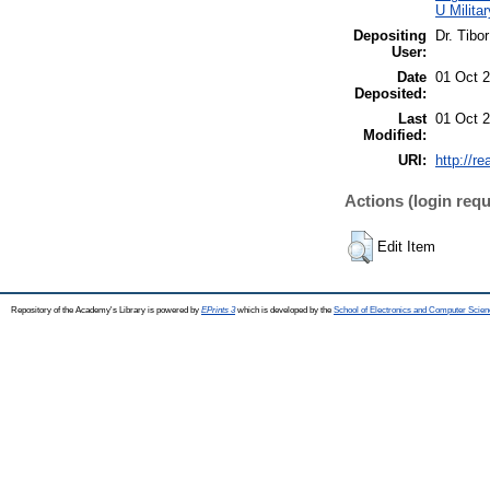
U Milita
Depositing
Dr. Tibo
User:
Date
01 Oct 
Deposited:
Last
01 Oct 
Modified:
URI:
http://r
Actions (login requ
Edit Item
Repository of the Academy's Library is powered by
EPrints 3
which is developed by the
School of Electronics and Computer Scien