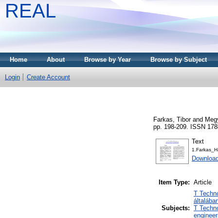
REAL
Home
About
Browse by Year
Browse by Subject
Login
Create Account
Farkas, Tibor
and
Megy
pp. 198-209. ISSN 178
Text
1.Farkas_
Download
Item Type:
Article
T Techn
általába
Subjects:
T Techno
engineer