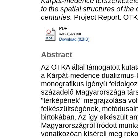
Kárpát-medence térszerkezetér
to the spatial structures of th
centuries.
Project Report. OTK
PDF
42624_ZJ1.pdf
Download (82kB)
Abstract
Az OTKA által támogatott kutat
a Kárpát-medence dualizmus-ko
monografikus igényű feldolgozá
századelő Magyarországa társ
"térképének" megrajzolása volt
felkészültségének, metódusai
birtokában. Az így elkészült an
Magyarországról íródott munk
vonatkozóan kíséreli meg rek