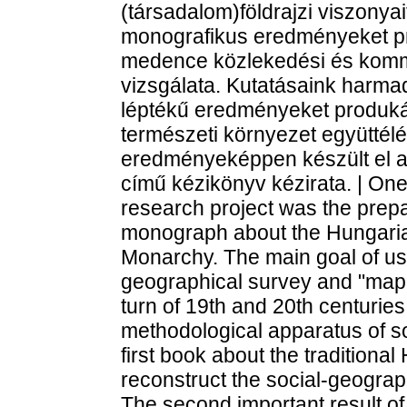
(társadalom)földrajzi viszonya
monografikus eredményeket pro
medence közlekedési és komm
vizsgálata. Kutatásaink harm
léptékű eredményeket produkál
természeti környezet együttél
eredményeképpen készült el a
című kézikönyv kézirata. | One
research project was the prepa
monograph about the Hungarian
Monarchy. The main goal of us 
geographical survey and "map"
turn of 19th and 20th centuries
methodological apparatus of s
first book about the traditiona
reconstruct the social-geograph
The second important result of