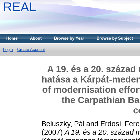
REAL
Home
About
Browse by Year
Browse by Subject
Login
Create Account
A 19. és a 20. század
hatása a Kárpát-meden
of modernisation effort
the Carpathian Ba
c
Beluszky, Pál
and
Erdosi, Fer
(2007)
A 19. és a 20. század 