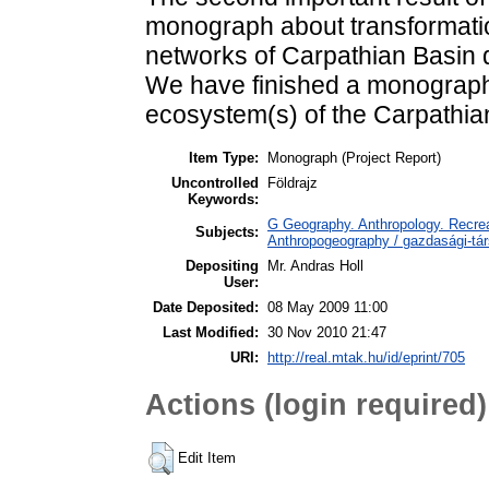
monograph about transformati
networks of Carpathian Basin d
We have finished a monograph a
ecosystem(s) of the Carpathia
Item Type:
Monograph (Project Report)
Uncontrolled
Földrajz
Keywords:
G Geography. Anthropology. Recrea
Subjects:
Anthropogeography / gazdasági-tár
Depositing
Mr. Andras Holl
User:
Date Deposited:
08 May 2009 11:00
Last Modified:
30 Nov 2010 21:47
URI:
http://real.mtak.hu/id/eprint/705
Actions (login required)
Edit Item