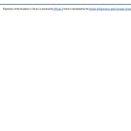
Repository of the Academy's Library is powered by
EPrints 3
which is developed by the
School of Electronics and Computer Scien