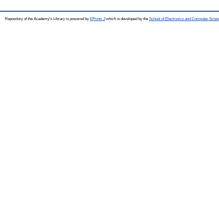
Repository of the Academy's Library is powered by
EPrints 3
which is developed by the
School of Electronics and Computer Scien