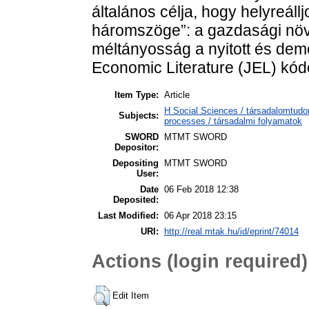
általános célja, hogy helyreál
háromszöge”: a gazdasági növe
méltányosság a nyitott és dem
Economic Literature (JEL) kód
Item Type:
Article
H Social Sciences / társadalomtud
Subjects:
processes / társadalmi folyamatok
SWORD
MTMT SWORD
Depositor:
Depositing
MTMT SWORD
User:
Date
06 Feb 2018 12:38
Deposited:
Last Modified:
06 Apr 2018 23:15
URI:
http://real.mtak.hu/id/eprint/74014
Actions (login required)
Edit Item