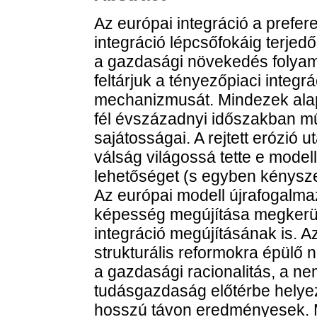
Az európai integráció a prefere
integráció lépcsőfokáig terjed
a gazdasági növekedés folyam
feltárjuk a tényezőpiaci integ
mechanizmusát. Mindezek alapj
fél évszázadnyi időszakban m
sajátosságai. A rejtett erózió
válság világossá tette e modell
lehetőséget (s egyben kényszert
Az európai modell újrafogalm
képesség megújítása megkerül
integráció megújításának is. A
strukturális reformokra épül
a gazdasági racionalitás, a n
tudásgazdaság előtérbe hely
hosszú távon eredményesek. 