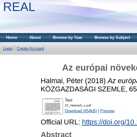
REAL
Home
About
Browse by Year
Browse by Subject
Login
Create Account
Az európai növeke
Halmai, Péter
(2018)
Az európa
KÖZGAZDASÁGI SZEMLE, 65 (2
Text
02_HalmaiA_u.pdf
Download (654kB)
|
Preview
Official URL:
https://doi.org/
Abstract