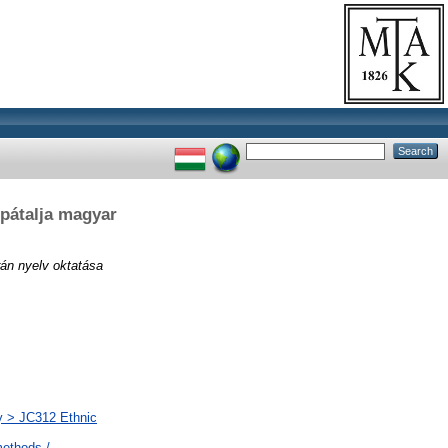
rpátalja magyar
án nyelv oktatása
ány > JC312 Ethnic
methods /