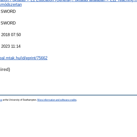
smódszertan
 SWORD
 SWORD
 2018 07:50
 2023 11:14
real.mtak.hu/id/eprint/75662
ired)
ce
at the University of Southampton.
More information and software credits
.