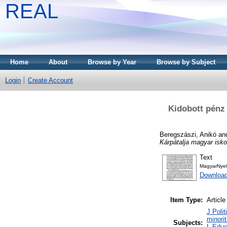
REAL
Home
About
Browse by Year
Browse by Subject
Login
Create Account
Kidobott pénz 
Beregszászi, Anikó
an
Kárpátalja magyar isko
Text
MagyarNyel
Downloa
Item Type:
Article
J Polit
minori
Subjects:
L Educ