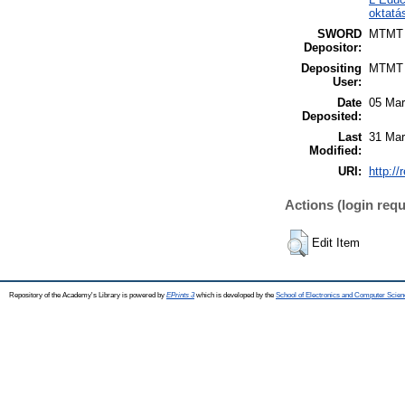
oktatá
SWORD
MTMT
Depositor:
Depositing
MTMT
User:
Date
05 Mar
Deposited:
Last
31 Mar
Modified:
URI:
http://
Actions (login requ
Edit Item
Repository of the Academy's Library is powered by
EPrints 3
which is developed by the
School of Electronics and Computer Scien