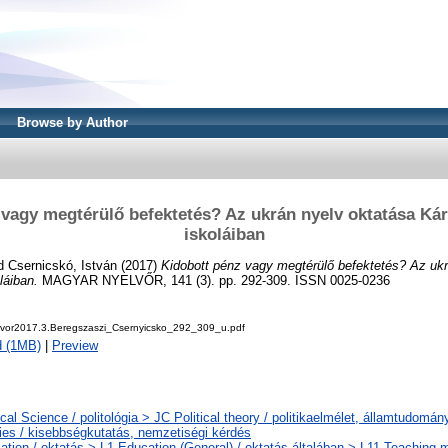
Browse by Author
vagy megtérülő befektetés? Az ukrán nyelv oktatása Ká
iskoláiban
d
Csernicskó, István
(2017)
Kidobott pénz vagy megtérülő befektetés? Az ukr
láiban.
MAGYAR NYELVŐR, 141 (3). pp. 292-309. ISSN 0025-0236
vor2017.3.Beregszaszi_Csernyicsko_292_309_u.pdf
d (1MB)
|
Preview
ical Science / politológia > JC Political theory / politikaelmélet, államtudom
ties / kisebbségkutatás, nemzetiségi kérdés
ation / oktatás > L1 Education (General) / oktatás általában > L11 Teaching 