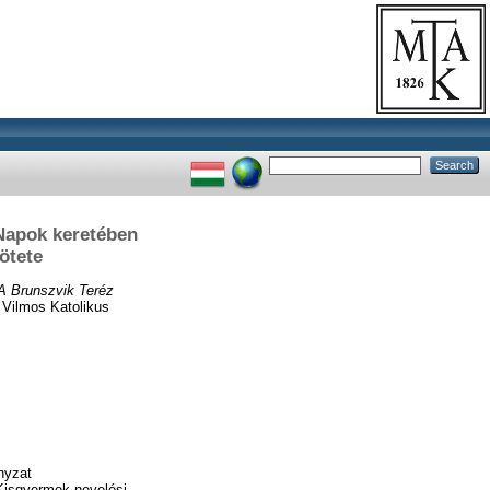
Napok keretében
ötete
A Brunszvik Teréz
Vilmos Katolikus
nyzat
Kisgyermek-nevelési