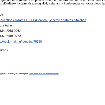
t előadások tartalmi összefoglalóit, valamint a konferenciához kapcsolódó 
ok
Education / oktatás > L1 Education (General) / oktatás általában
ota Fehér
 Mar 2018 09:54
 Mar 2018 09:54
p://real.mtak.hu/id/eprint/78580
ired)
ce
at the University of Southampton.
More information and software credits
.