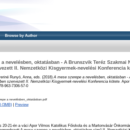
Browse by Author
 a nevelésben, oktatásban - A Brunszvik Teréz Szakmai 
vezett II. Nemzetközi Kisgyermek-nevelési Konferencia k
eriné Runyó, Anna
, eds. (2018)
A mese szerepe a nevelésben, oktatásban - 
en szervezett II. Nemzetközi Kisgyermek-nevelési Konferencia kötete.
Apor 
78-963-7306-57-0
repe a nevelésben_oktatásban.pdf
d (3MB)
|
Preview
us 20-21-én a váci Apor Vilmos Katolikus Főiskola és a Martonvásár Önkormá
grendezett A mese szerepe a nevelésben, oktatásban című II. Nemzetközi 