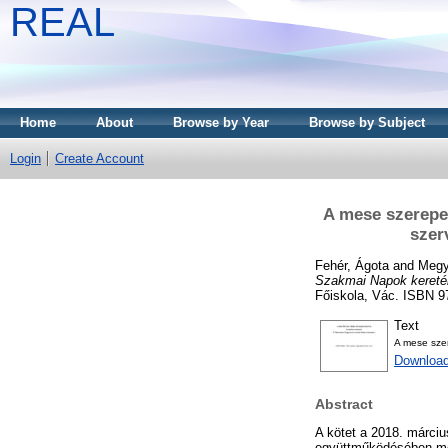
REAL
Home
About
Browse by Year
Browse by Subject
Login
Create Account
A mese szerepe
szer
Fehér, Ágota
and
Megy
Szakmai Napok keretéb
Főiskola, Vác. ISBN 9
Text
A mese sze
Downloa
Abstract
A kötet a 2018. márci
együttműködésében me