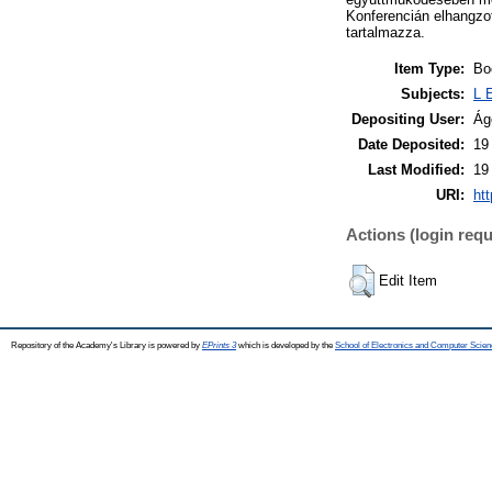
Konferencián elhangzot
tartalmazza.
Item Type:
Bo
Subjects:
L 
Depositing User:
Ág
Date Deposited:
19
Last Modified:
19
URI:
htt
Actions (login requ
Edit Item
Repository of the Academy's Library is powered by
EPrints 3
which is developed by the
School of Electronics and Computer Scien