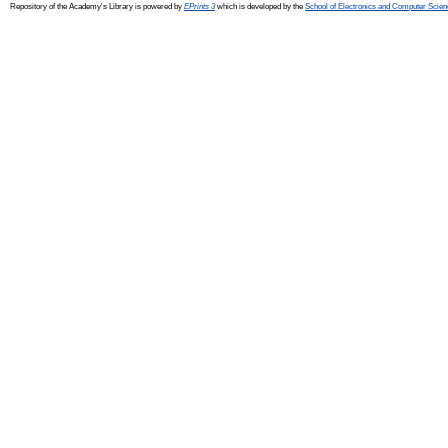
Repository of the Academy's Library is powered by
EPrints 3
which is developed by the
School of Electronics and Computer Scien