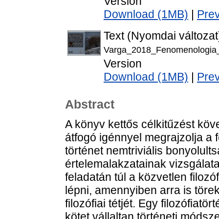
Version
Download (1MB)
|
Pre
Text (Nyomdai változat
Varga_2018_Fenomenologia_m
Version
Download (1MB)
|
Pre
Abstract
A könyv kettős célkitűzést köve
átfogó igénnyel megrajzolja a 
történet nemtriviális bonyolults
értelemalakzatainak vizsgálata 
feladatán túl a közvetlen filozó
lépni, amennyiben arra is törek
filozófiai tétjét. Egy filozófia
kötet vállaltan történeti módsz