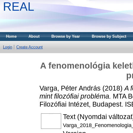
REAL
Home
About
Browse by Year
Browse by Subject
Login
Create Account
A fenomenológia keletk
p
Varga, Péter András
(2018)
A 
mint filozófiai probléma.
MTA Bö
Filozófiai Intézet, Budapest.
Text (Nyomdai változat
Varga_2018_Fenomenologia_m