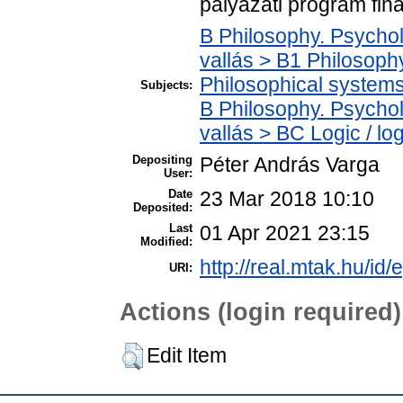
pályázati program fin
B Philosophy. Psycholo
vallás > B1 Philosophy
Philosophical systems 
Subjects:
B Philosophy. Psycholo
vallás > BC Logic / lo
Depositing
Péter András Varga
User:
Date
23 Mar 2018 10:10
Deposited:
Last
01 Apr 2021 23:15
Modified:
http://real.mtak.hu/id/
URI:
Actions (login required)
Edit Item