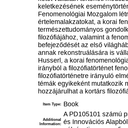
keletkezésének eseménytörténe
Fenomenológiai Mozgalom létre
értelemalakzatokat, a korai fe
természettudományos gondol
filozófiájához, valamint a fen
befejeződését az első világháb
annak rekonstruálására is váll
Husserl, a korai fenomenológi
irányból a filozófiatörténet f
filozófiatörténetre irányuló elm
témák egyikeként mutatkozik 
hozzájárulhat a kortárs filozófi
Book
Item Type:
A PD105101 számú pro
Additional
és Innovációs Alapból
Information: