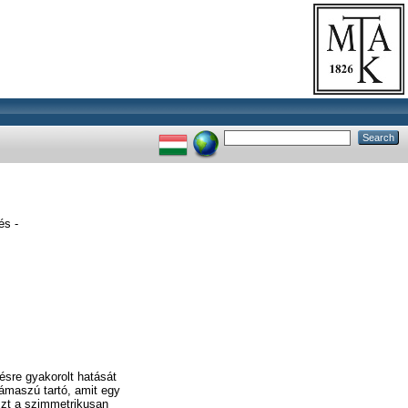
és -
ésre gyakorolt hatását
támaszú tartó, amit egy
szt a szimmetrikusan