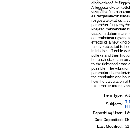
elhelyezkedő felfügges
A függesztőkötél kétfé
vizsgálható szakaszonk
és rezgésalakok ismer
rezgésalakokat és a sa
paraméter függvényében
kifejező frekvenciamát
vissza a determináns 
determinánsa ugyanazok
effects of a new kind o
family subjected to be
infinitely stiff cable 
pulleys and their fricti
but each state can be 
to the tightened state 
possible. The vibratio
parameter characterizi
the continuity and boun
how the calculation of 
this smaller matrix va
Item Type:
Art
T 
Subjects:
N 
Depositing User:
Lá
Date Deposited:
05
Last Modified:
31