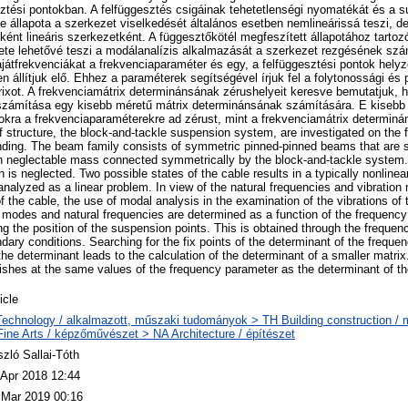
ztési pontokban. A felfüggesztés csigáinak tehetetlenségi nyomatékát és a sú
le állapota a szerkezet viselkedését általános esetben nemlineárissá teszi, d
ént lineáris szerkezetként. A függesztőkötél megfeszített állapotához tartoz
ete lehetővé teszi a modálanalízis alkalmazását a szerkezet rezgésének szá
játfrekvenciákat a frekvenciaparaméter és egy, a felfüggesztési pontok hely
 állítjuk elő. Ehhez a paraméterek segítségével írjuk fel a folytonossági és 
rixot. A frekvenciamátrix determinánsának zérushelyeit keresve bemutatjuk,
számítása egy kisebb méretű mátrix determinánsának számítására. E kisebb
ra a frekvenciaparaméterekre ad zérust, mint a frekvenciamátrix determináns
f structure, the block-and-tackle suspension system, are investigated on the 
nding. The beam family consists of symmetric pinned-pinned beams that are 
with neglectable mass connected symmetrically by the block-and-tackle system. 
on is neglected. Two possible states of the cable results in a typically nonlinea
analyzed as a linear problem. In view of the natural frequencies and vibratio
of the cable, the use of modal analysis in the examination of the vibrations of 
n modes and natural frequencies are determined as a function of the frequenc
ng the position of the suspension points. This is obtained through the frequen
dary conditions. Searching for the fix points of the determinant of the freque
the determinant leads to the calculation of the determinant of a smaller matri
nishes at the same values of the frequency parameter as the determinant of th
icle
Technology / alkalmazott, műszaki tudományok > TH Building construction /
Fine Arts / képzőművészet > NA Architecture / építészet
szló Sallai-Tóth
 Apr 2018 12:44
 Mar 2019 00:16