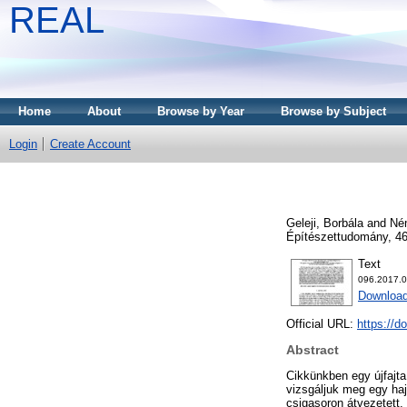
REAL
Home
About
Browse by Year
Browse by Subject
Login
Create Account
Geleji, Borbála
and
Ném
Építészettudomány, 46
Text
096.2017.0
Download
Official URL:
https://d
Abstract
Cikkünkben egy újfajta
vizsgáljuk meg egy haj
csigasoron átvezetett