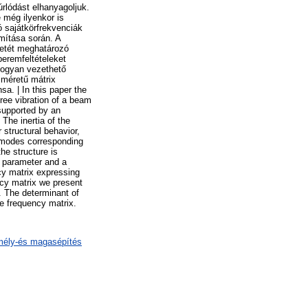
rlódást elhanyagoljuk.
e még ilyenkor is
ó sajátkörfrekvenciák
mítása során. A
zetét meghatározó
peremfeltételeket
 hogyan vezethető
 méretű mátrix
a. | In this paper the
free vibration of a beam
supported by an
The inertia of the
r structural behavior,
n modes corresponding
the structure is
y parameter and a
cy matrix expressing
ncy matrix we present
x. The determinant of
e frequency matrix.
 mély-és magasépítés