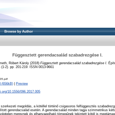
Browse by Author
Függesztett gerendacsalád szabadrezgése I.
eth, Róbert Károly
(2018)
Függesztett gerendacsalád szabadrezgése I.
Épít
 (1-2). pp. 201-219. ISSN 0013-9661
05.pdf
 (656kB)
|
Preview
oi.org/10.1556/096.2017.005
 szerkezeti megoldás, a kötéllel történő csigasoros felfüggesztés szabadrezg
lított gerendacsalád esetén. A gerendacsalád minden tagja szimmetrikus két
, végtelen merevnek és elhanyagolható tömegűnek tekintett kötél is megtáma