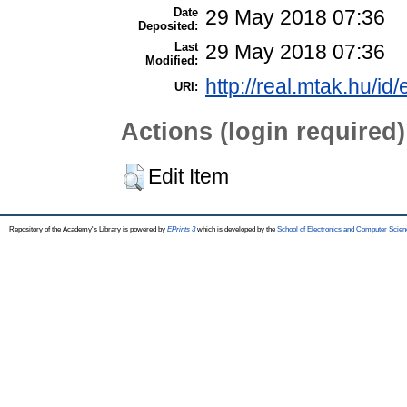
Date
29 May 2018 07:36
Deposited:
Last
29 May 2018 07:36
Modified:
http://real.mtak.hu/id
URI:
Actions (login required)
Edit Item
Repository of the Academy's Library is powered by
EPrints 3
which is developed by the
School of Electronics and Computer Scien