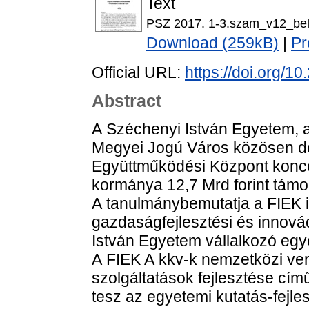
Text
PSZ 2017. 1-3.szam_v12_bel
Download (259kB)
|
Pr
Official URL:
https://doi.org/1
Abstract
A Széchenyi István Egyetem, a
Megyei Jogú Város közösen dol
Együttműködési Központ konce
kormánya 12,7 Mrd forint támo
A tanulmánybemutatja a FIEK il
gazdaságfejlesztési és innová
István Egyetem vállalkozó eg
A FIEK A kkv-k nemzetközi v
szolgáltatások fejlesztése című
tesz az egyetemi kutatás-fejles