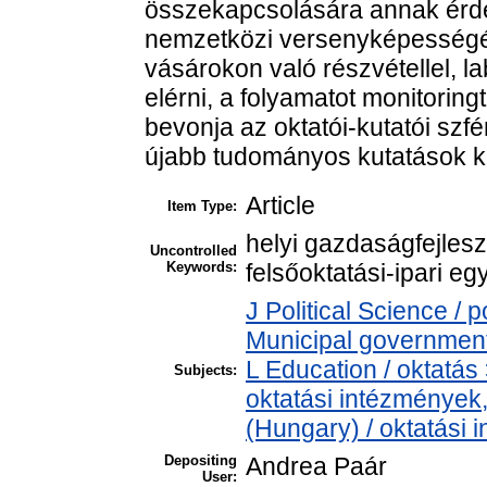
összekapcsolására annak érde
nemzetközi versenyképességét
vásárokon való részvétellel, l
elérni, a folyamatot monitoring
bevonja az oktatói-kutatói sz
újabb tudományos kutatások k
Article
Item Type:
helyi gazdaságfejleszt
Uncontrolled
Keywords:
felsőoktatási-ipari e
J Political Science / 
Municipal government 
L Education / oktatás 
Subjects:
oktatási intézmények,
(Hungary) / oktatási
Depositing
Andrea Paár
User: