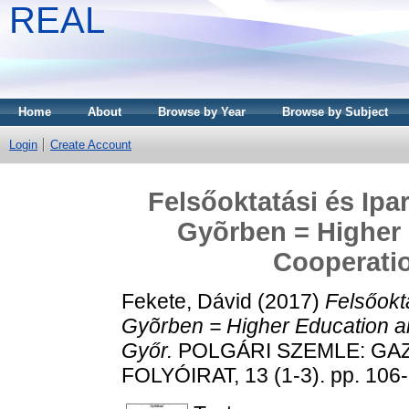
REAL
Home
About
Browse by Year
Browse by Subject
Login
Create Account
Felsőoktatási és Ip
Gyõrben = Higher 
Cooperatio
Fekete, Dávid
(2017)
Felsőokt
Gyõrben = Higher Education an
Győr.
POLGÁRI SZEMLE: GA
FOLYÓIRAT, 13 (1-3). pp. 106