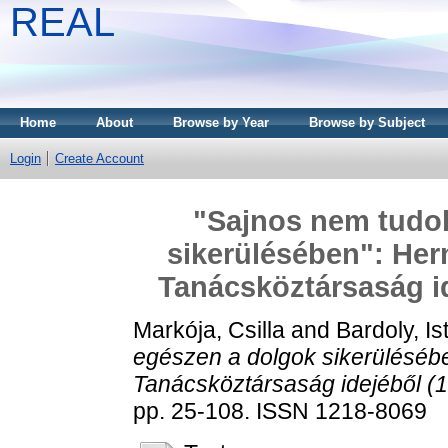
REAL
Home
About
Browse by Year
Browse by Subject
Login
Create Account
"Sajnos nem tudok
sikerülésében": Her
Tanácsköztársaság id
Markója, Csilla
and
Bardoly, Is
egészen a dolgok sikerülésébe
Tanácsköztársaság idejéből (19
pp. 25-108. ISSN 1218-8069