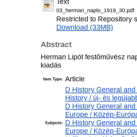
Text
03_herman_naplo_1919_30.pdf
Restricted to Repository s
Download (33MB)
Abstract
Herman Lipót festőművész napló
kiadás
Article
Item Type:
D History General and
History / új- és legújab
D History General and
Europe / Közép-Európ
D History General and
Subjects:
Europe / Közép-Európ