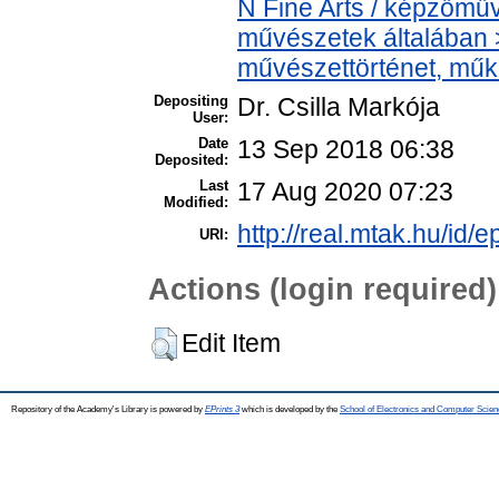
N Fine Arts / képzőműv
művészetek általában > 
művészettörténet, műkr
Depositing
Dr. Csilla Markója
User:
Date
13 Sep 2018 06:38
Deposited:
Last
17 Aug 2020 07:23
Modified:
http://real.mtak.hu/id/e
URI:
Actions (login required)
Edit Item
Repository of the Academy's Library is powered by
EPrints 3
which is developed by the
School of Electronics and Computer Scien