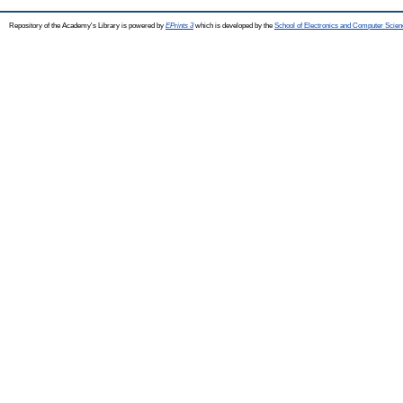
Repository of the Academy's Library is powered by
EPrints 3
which is developed by the
School of Electronics and Computer Scien