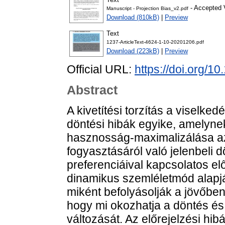
- Accepted 
Manuscript - Projection Bias_v2.pdf
Download (810kB)
|
Preview
Text
1237-ArticleText-4624-1-10-20201206.pdf
Download (223kB)
|
Preview
Official URL:
https://doi.org/
Abstract
A kivetítési torzítás a viselke
döntési hibák egyike, amelyn
hasznosság-maximalizálása az
fogyasztásáról való jelenbeli 
preferenciáival kapcsolatos el
dinamikus szemléletmód alapjá
miként befolyásolják a jövőben
hogy mi okozhatja a döntés és
változását. Az előrejelzési hibá