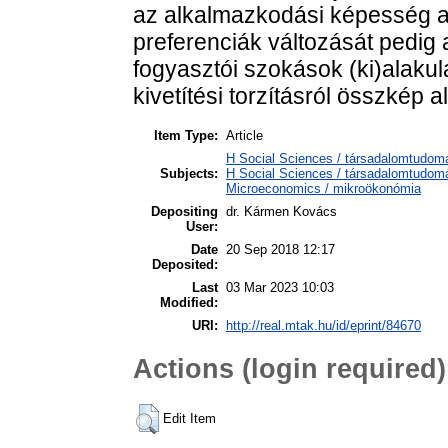
az alkalmazkodási képesség al
preferenciák változását pedig 
fogyasztói szokások (ki)alakul
kivetítési torzításról összkép a
Item Type:
Article
H Social Sciences / társadalomtudo
Subjects:
H Social Sciences / társadalomtudo
Microeconomics / mikroökonómia
Depositing
dr. Kármen Kovács
User:
Date
20 Sep 2018 12:17
Deposited:
Last
03 Mar 2023 10:03
Modified:
URI:
http://real.mtak.hu/id/eprint/84670
Actions (login required)
Edit Item