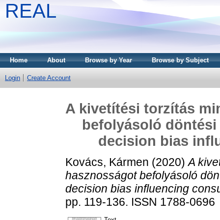
REAL
Home
About
Browse by Year
Browse by Subject
Login
Create Account
A kivetítési torzítás 
befolyásoló döntési 
decision bias inf
Kovács, Kármen
(2020)
A kive
hasznosságot befolyásoló dönté
decision bias influencing consum
pp. 119-136. ISSN 1788-0696
Text