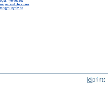
lógia, nyelvészet
uages and literatures
/ magyar nyelv és