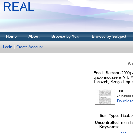
REAL
Home
About
Browse by Year
Browse by Subject
Login
Create Account
A 
Egedi, Barbara
(2009)
újabb módszerei VII. 
Tanszék, Szeged, pp. 
Text
24 Keterte
Download
Item Type:
Book S
Uncontrolled
mondat
Keywords: