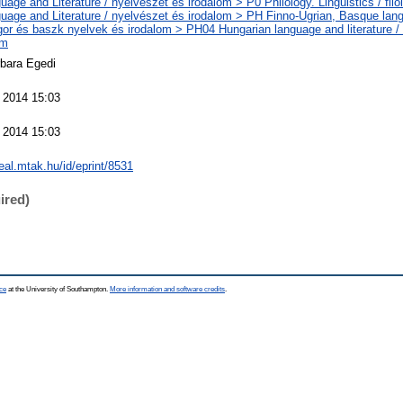
uage and Literature / nyelvészet és irodalom > P0 Philology. Linguistics / filo
uage and Literature / nyelvészet és irodalom > PH Finno-Ugrian, Basque lang
ugor és baszk nyelvek és irodalom > PH04 Hungarian language and literature 
om
rbara Egedi
 2014 15:03
 2014 15:03
real.mtak.hu/id/eprint/8531
ired)
ce
at the University of Southampton.
More information and software credits
.