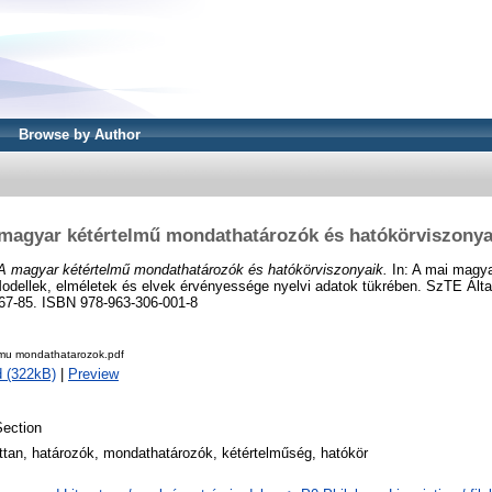
Browse by Author
magyar kétértelmű mondathatározók és hatókörviszonya
A magyar kétértelmű mondathatározók és hatókörviszonyaik.
In: A mai magya
Modellek, elméletek és elvek érvényessége nyelvi adatok tükrében. SzTE Ált
67-85. ISBN 978-963-306-001-8
lmu mondathatarozok.pdf
 (322kB)
|
Preview
ection
tan, határozók, mondathatározók, kétértelműség, hatókör