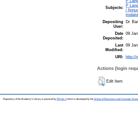
P Lang
P Lang
Subjects:
/ finn
irodal
Depositing
Dr. Ba
User:
Date
09 Jan
Deposited:
Last
09 Jan
Modified:
URI:
http://
Actions (login requ
Edit Item
Repository of the Academy's Library is powered by
EPrints 3
which is developed by the
School of Electronics and Computer Scien