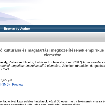
Browse by Author
ió kulturális és magatartási megközelítésének empirikus
elemzése
akály, Zoltán
and
Kontor, Enikő
and
Polereczki, Zsolt
(2017)
A piacorientáció 
tésének empirikus összehasonlító elemzése.
Jelenkori társadalmi és gazdasá
8-7593
012_004.pdf
d (3MB)
|
Preview
rientációjával kapcsolatos kutatások közel 30 éves múltra tekintenek vissz
alánosan elfogadottá vált volna egy "uralkodó" megközelítés.