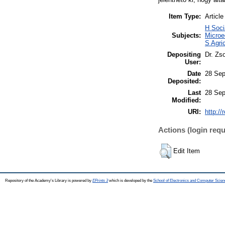
Item Type:
Article
H Soci
Subjects:
Microe
S Agri
Depositing
Dr. Zso
User:
Date
28 Sep
Deposited:
Last
28 Sep
Modified:
URI:
http://
Actions (login requ
Edit Item
Repository of the Academy's Library is powered by
EPrints 3
which is developed by the
School of Electronics and Computer Scien