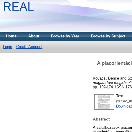
REAL
Home
About
Browse by Year
Browse by Subject
Login
Create Account
A piacorientác
Kovács, Bence
and
Sz
magatartási megközelí
pp. 159-174. ISSN 178
Text
jelenkori_
Downloa
Abstract
A vállalkozások piaco
jelenthető ki, hogy ált