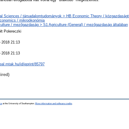
al Sciences / társadalomtudományok > HB Economic Theory / közgazdasá
conomics / mikroökonómia
culture / mezőgazdaság > S1 Agriculture (General) / mezőgazdaság általában
lt Polereczki
 2018 21:13
 2018 21:13
real.mtak.hu/id/eprint/85797
ired)
ce
at the University of Southampton.
More information and software credits
.