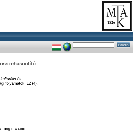
 összehasonlító
kulturális és
gi folyamatok, 12 (4).
a és még ma sem