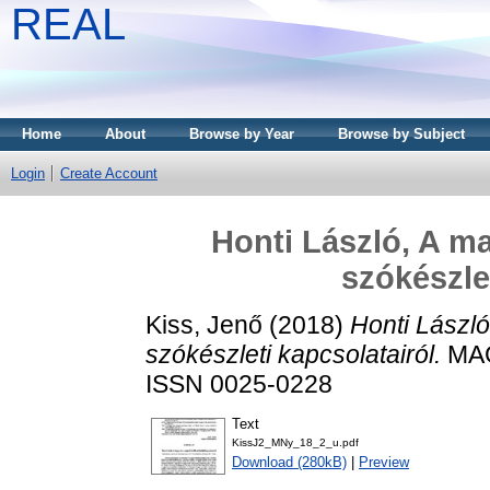
REAL
Home
About
Browse by Year
Browse by Subject
Login
Create Account
Honti László, A ma
szókészle
Kiss, Jenő
(2018)
Honti László
szókészleti kapcsolatairól.
MAG
ISSN 0025-0228
Text
KissJ2_MNy_18_2_u.pdf
Download (280kB)
|
Preview