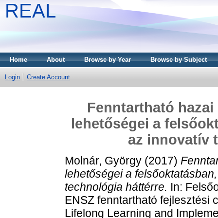
REAL
Home
About
Browse by Year
Browse by Subject
Login
Create Account
Fenntartható hazai 
lehetőségei a felsőok
az innovatív 
Molnár, György
(2017)
Fenntar
lehetőségei a felsőoktatásban, 
technológia háttérre.
In: Felsőo
ENSZ fenntartható fejlesztési 
Lifelong Learning and Impleme