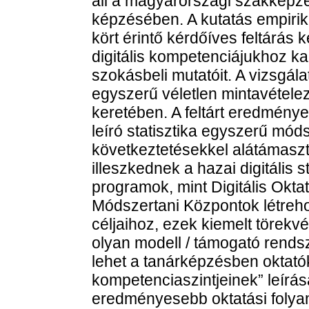
áll a magyarországi szakképz
képzésében. A kutatás empirik
kört érintő kérdőíves feltárás 
digitális kompetenciájukhoz ka
szokásbeli mutatóit. A vizsgál
egyszerű véletlen mintavételez
keretében. A feltárt eredménye
leíró statisztika egyszerű móds
következtetésekkel alátámaszt
illeszkednek a hazai digitális s
programok, mint Digitális Oktat
Módszertani Központok létrehoz
céljaihoz, ezek kiemelt törekvé
olyan modell / támogató rends
lehet a tanárképzésben oktatók
kompetenciaszintjeinek” leírás
eredményesebb oktatási folya