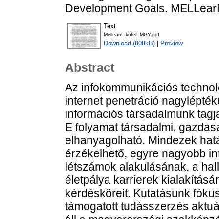
Development Goals. MELLearN
Text
Mellearn_kötet_MGY.pdf
Download (908kB)
|
Preview
Abstract
Az infokommunikációs technoló
internet penetráció nagyléptékű
információs társadalmunk tagjait
E folyamat társadalmi, gazdasá
elhanyagolható. Mindezek hatá
érzékelhető, egyre nagyobb inte
létszámok alakulásának, a hall
életpálya karrierek kialakítás
kérdésköreit. Kutatásunk fók
támogatott tudásszerzés aktuál