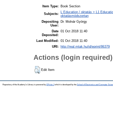
Item Type:
Book Section
L Education / oktatás > L1 Educatio
Subjects:
oktatásmódszertan
Depositing
Dr. Molnár György
User:
Date
01 Oct 2018 11:40
Deposited:
Last Modified:
01 Oct 2018 11:40
URI:
http://real.mtak.hu/id/eprint/86379
Actions (login required)
Edit Item
Repository of the Academy's Library is powered by
EPrints 3
which is developed by the
School of Electronics and Computer Scien