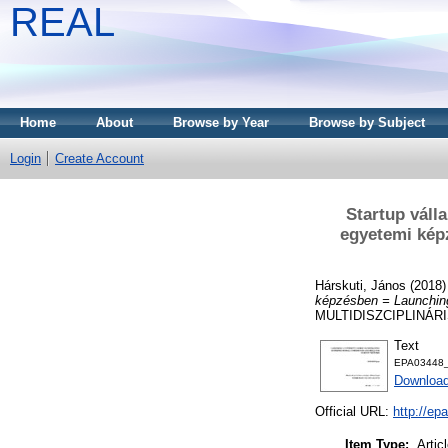
REAL
Home
About
Browse by Year
Browse by Subject
Login
Create Account
Startup váll
egyetemi képz
Hárskuti, János
(2018
képzésben = Launching 
MULTIDISZCIPLINÁRIS
Text
EPA03448_m
Download
Official URL:
http://e
Item Type:
Artic