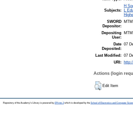
H So
Subjects:
L Edu
Highe
SWORD
MTM
Depositor:
Depositing
MTM
User:
Date
07 D
Deposited:
Last Modified:
07 D
URI:
http:
Actions (login requ
Edit Item
Repository of the Academy's Library is powered by
EPrints 3
which is developed by the
School of Electronics and Computer Scien