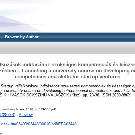
Browse by Author
alkozások indításához szükséges kompetenciák és készs
ésben = Launching a university course on developing e
competences and skills for startup ventures
)
Startup vállalkozások indításához szükséges kompetenciák és készségek o
a university course on developing entrepreneurial competences and skills for
 KIHÍVÁSOK SOKSZÍNŰ VÁLASZOK (Klsz). pp. 23-38. ISSN 2630-886X
ultidiszciplinaris_2018_4_023-038.pdf
 (287kB)
|
Preview
pa.oszk.hu/03400/03448/00016/pdf/EPA03448_...
le