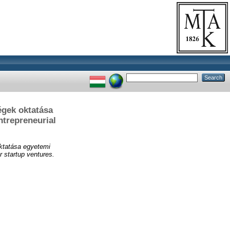
égek oktatása
ntrepreneurial
ktatása egyetemi
 startup ventures.