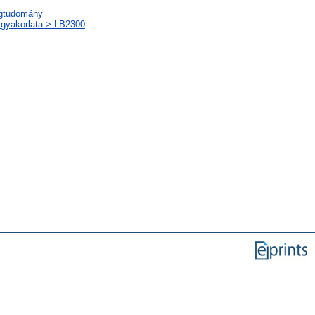
ágtudomány
s gyakorlata > LB2300