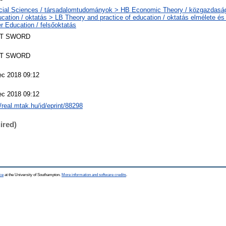
cial Sciences / társadalomtudományok > HB Economic Theory / közgazdas
cation / oktatás > LB Theory and practice of education / oktatás elmélete é
r Education / felsőoktatás
T SWORD
T SWORD
ec 2018 09:12
ec 2018 09:12
//real.mtak.hu/id/eprint/88298
ired)
ce
at the University of Southampton.
More information and software credits
.