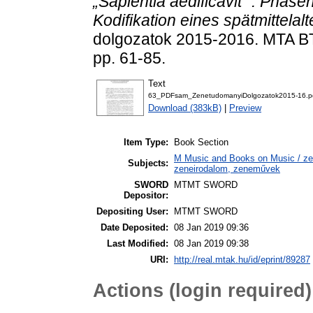
„Sapientia aedificavit“ : Phas
Kodifikation eines spätmittelal
dolgozatok 2015-2016. MTA BT
pp. 61-85.
Text
63_PDFsam_ZenetudomanyiDolgozatok2015-16.p
Download (383kB)
|
Preview
Item Type:
Book Section
M Music and Books on Music / zen
Subjects:
zeneirodalom, zeneművek
SWORD
MTMT SWORD
Depositor:
Depositing User:
MTMT SWORD
Date Deposited:
08 Jan 2019 09:36
Last Modified:
08 Jan 2019 09:38
URI:
http://real.mtak.hu/id/eprint/89287
Actions (login required)