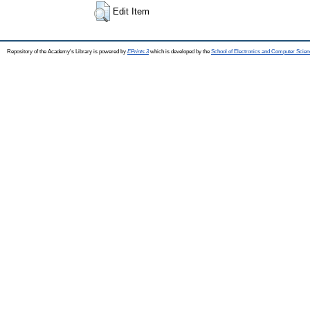
Edit Item
Repository of the Academy's Library is powered by
EPrints 3
which is developed by the
School of Electronics and Computer Scien