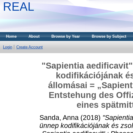
REAL
Home
About
Browse by Year
Browse by Subject
Login
Create Account
"Sapientia aedificavit
kodifikációjának é
állomásai = „Sapient
Entstehung des Offi
eines spätmit
Sanda, Anna
(2018)
"Sapientia
ünnep kodifikációjának és zso