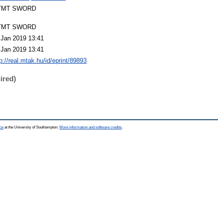
TMT SWORD
TMT SWORD
 Jan 2019 13:41
 Jan 2019 13:41
p://real.mtak.hu/id/eprint/89893
ired)
ce
at the University of Southampton.
More information and software credits
.