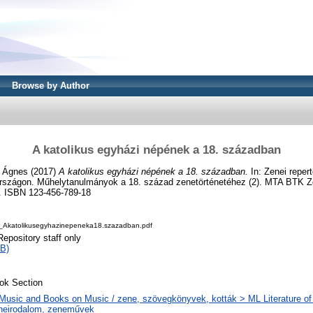
Browse by Author
A katolikus egyházi népének a 18. században
 Ágnes
(2017)
A katolikus egyházi népének a 18. században.
In: Zenei repert
rszágon. Műhelytanulmányok a 18. század zenetörténetéhez (2). MTA BTK Z
. ISBN 123-456-789-18
katolikusegyhazinepeneka18.szazadban.pdf
Repository staff only
B)
ok Section
Music and Books on Music / zene, szövegkönyvek, kották > ML Literature of
neirodalom, zeneművek