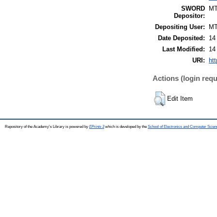
SWORD
M
Depositor:
Depositing User:
M
Date Deposited:
14
Last Modified:
14
URI:
htt
Actions (login requ
Edit Item
Repository of the Academy's Library is powered by
EPrints 3
which is developed by the
School of Electronics and Computer Scien