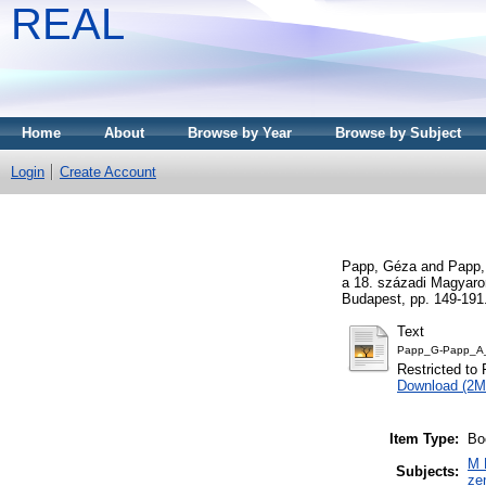
REAL
Home
About
Browse by Year
Browse by Subject
Login
Create Account
Papp, Géza
and
Papp,
a 18. századi Magyaro
Budapest, pp. 149-191
Text
Papp_G-Papp_A_A
Restricted to 
Download (2M
Item Type:
Bo
M 
Subjects:
ze